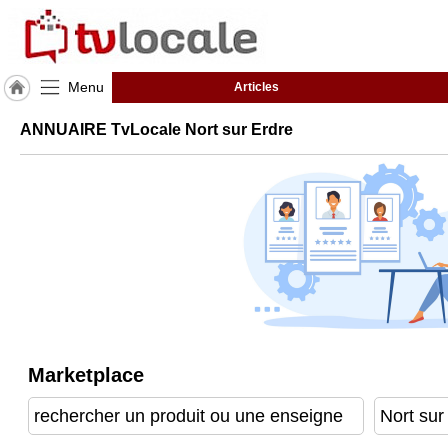
Menu
Articles
J'adhère
ANNUAIRE TvLocale Nort sur Erdre
à
Hulcoq
ACCUEIL
Nort
sur
Erdre
TvLocale
France
Accueil
Marketplace
RUBRIQUES
Agenda