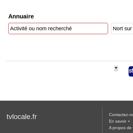
Gazette
Annuaire
Vidéos
Médias
du
groupe
Blogs
Prémium
Inscription
annuaire
pro
Accès
éditeur
Contactez-n
tvlocale.fr
En savoir +
A propos de t