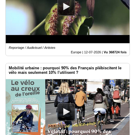
Vidéos
Médias
du
groupe
Blogs
Prémium
Reportage / Audivisuel / Artistes
Europe |
12-07-2026
|
Vu 368724 fois
Inscription
annuaire
pro
Mobilité urbaine : pourquoi 90% des Français plébiscitent le
vélo mais seulement 10% l'utilisent ?
Accès
éditeur