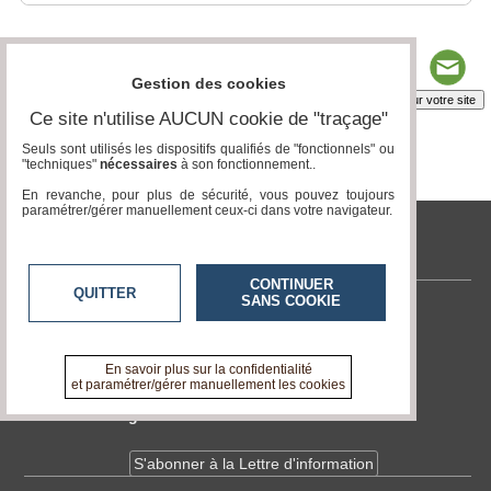
Gestion des cookies
Insérez sur votre site
Ce site n'utilise AUCUN cookie de "traçage"
Seuls sont utilisés les dispositifs qualifiés de "fonctionnels" ou
"techniques"
nécessaires
à son fonctionnement..
Page 1 / 1
1
En revanche, pour plus de sécurité, vous pouvez toujours
paramétrer/gérer manuellement ceux-ci dans votre navigateur.
tvlocale.fr
CONTINUER
QUITTER
SANS COOKIE
Contactez-nous
En savoir +
A propos de tvlocale.fr
En savoir plus sur la confidentialité
et paramétrer/gérer manuellement les cookies
Devenir délégué
S'abonner à la Lettre d'information