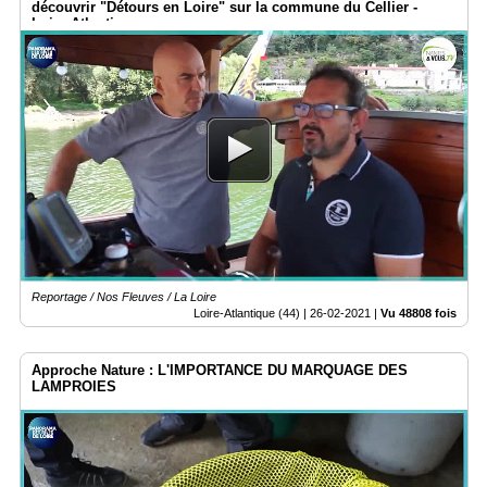
découvrir "Détours en Loire" sur la commune du Cellier -
Loire-Atlantique
Reportage / Nos Fleuves / La Loire
Loire-Atlantique (44) |
26-02-2021
|
Vu 48808 fois
Approche Nature : L'IMPORTANCE DU MARQUAGE DES
LAMPROIES