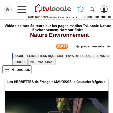
Nort sur Erdre
Changer de territoire
Nature Environnement
J'adhère
Vidéos de nos éditeurs sur les pages médias TvLocale Nature
à
Environnement Nort sur Erdre
Hulcoq
Nature Environnement
ACCUEIL
Nort
page précédente
sur
Erdre
LOCAL
LOIRE-ATLANTIQUE (44)
PAYS DE LA LOIRE
FRANCE
EUROPE
INTERNATIONAL
TvLocale
France
Rubriques
Accueil
Les HERBETTES de François MAURISSE le Couturier Végétale
RUBRIQUES
Agenda
Gazette