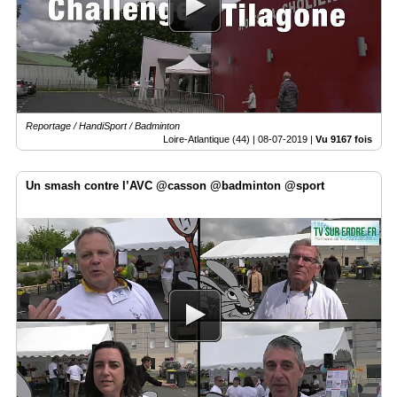
Vidéos
Médias
du
groupe
Blogs
Reportage / HandiSport / Badminton
Prémium
Loire-Atlantique (44) |
08-07-2019
|
Vu 9167 fois
Inscription
annuaire
Un smash contre l’AVC @casson @badminton @sport
pro
Accès
éditeur