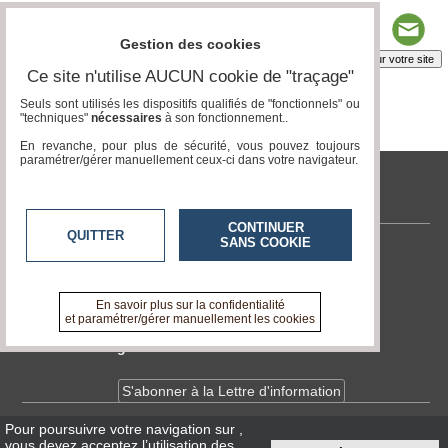
Gestion des cookies
Insérez sur votre site
Ce site n'utilise AUCUN cookie de "traçage"
Seuls sont utilisés les dispositifs qualifiés de "fonctionnels" ou
"techniques"
nécessaires
à son fonctionnement..
Page 1 / 1
1
En revanche, pour plus de sécurité, vous pouvez toujours
paramétrer/gérer manuellement ceux-ci dans votre navigateur.
tvlocale.fr
CONTINUER
QUITTER
SANS COOKIE
Contactez-nous
En savoir +
A propos de tvlocale.fr
En savoir plus sur la confidentialité
et paramétrer/gérer manuellement les cookies
Devenir délégué
S'abonner à la Lettre d'information
Pour poursuivre votre navigation sur
,
Infos
CNIL/RGPD
vous devez acceptez l’utilisation des