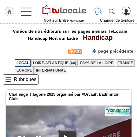
Nort sur Erdre
Changer de territoire
Handicap
J'adhère
Vidéos de nos éditeurs sur les pages médias TvLocale
à
Handicap
Hulcoq
Handicap Nort sur Erdre
ACCUEIL
page précédente
Nort
sur
Erdre
LOCAL
LOIRE-ATLANTIQUE (44)
PAYS DE LA LOIRE
FRANCE
EUROPE
INTERNATIONAL
TvLocale
Rubriques
France
Accueil
Challenge Tilagone 2019 organisé par #Orvault Badminton
Club
RUBRIQUES
Agenda
Gazette