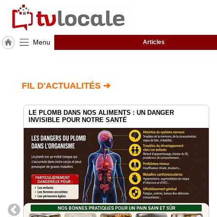
Menu
Articles
J'adhère
à
Hulcoq
FIL D'ACTUALITÉS ➔
ACCUEIL
Lespinasse
LE PLOMB DANS NOS ALIMENTS : UN DANGER
INVISIBLE POUR NOTRE SANTÉ
TvLocale
France
Accueil
RUBRIQUES
Agenda
Gazette