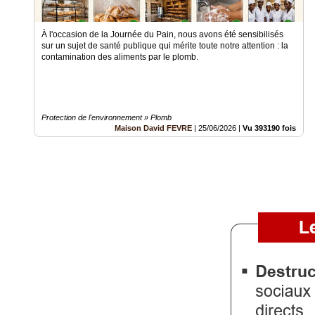
Vidéos
À l'occasion de la Journée du Pain, nous avons été sensibilisés
Médias
sur un sujet de santé publique qui mérite toute notre attention : la
du
contamination des aliments par le plomb.
groupe
Blogs
Prémium
Protection de l'environnement » Plomb
Maison David FEVRE
|
25/06/2026
|
Vu 393190 fois
Inscription
annuaire
pro
Accès
éditeur