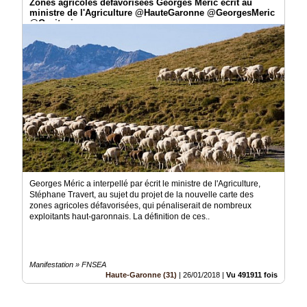
Zones agricoles défavorisées Georges Méric écrit au
ministre de l'Agriculture @HauteGaronne @GeorgesMeric
@Occitanie
Georges Méric a interpellé par écrit le ministre de l'Agriculture,
Stéphane Travert, au sujet du projet de la nouvelle carte des
zones agricoles défavorisées, qui pénaliserait de nombreux
exploitants haut-garonnais. La définition de ces..
Manifestation » FNSEA
Haute-Garonne (31)
|
26/01/2018
|
Vu 491911 fois