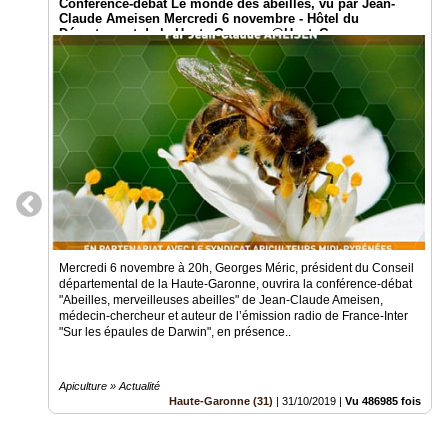
Conférence-débat Le monde des abeilles, vu par Jean-
Claude Ameisen Mercredi 6 novembre - Hôtel du
Département de la Haute Garonne @HauteGaronne
Mercredi 6 novembre à 20h, Georges Méric, président du Conseil
départemental de la Haute-Garonne, ouvrira la conférence-débat
"Abeilles, merveilleuses abeilles" de Jean-Claude Ameisen,
médecin-chercheur et auteur de l’émission radio de France-Inter
"Sur les épaules de Darwin", en présence..
Apiculture » Actualité
Haute-Garonne (31)
|
31/10/2019
|
Vu 486985 fois