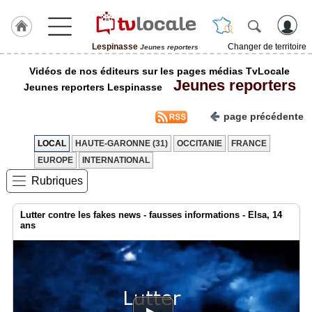
Lespinasse
Changer de territoire
Jeunes reporters
J'adhère
Vidéos de nos éditeurs sur les pages médias TvLocale
à
Jeunes reporters
Hulcoq
Jeunes reporters Lespinasse
ACCUEIL
page précédente
Lespinasse
LOCAL
HAUTE-GARONNE (31)
OCCITANIE
FRANCE
TvLocale
EUROPE
INTERNATIONAL
France
Rubriques
Accueil
Lutter contre les fakes news - fausses informations - Elsa, 14
RUBRIQUES
ans
Agenda
Gazette
Vidéos