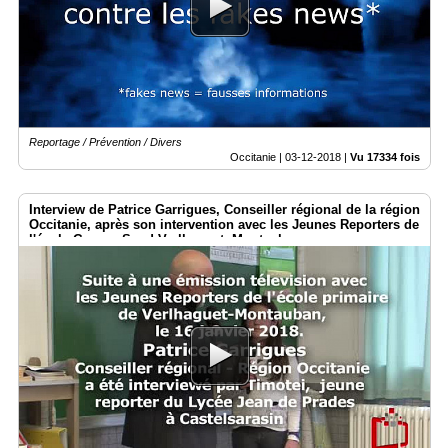
Médias
du
groupe
Blogs
Prémium
Reportage / Prévention / Divers
Inscription
Occitanie |
03-12-2018
|
Vu 17334 fois
annuaire
pro
Interview de Patrice Garrigues, Conseiller régional de la région
Accès
Occitanie, après son intervention avec les Jeunes Reporters de
éditeur
l'école George Sand Verlhaguet- Montauban.