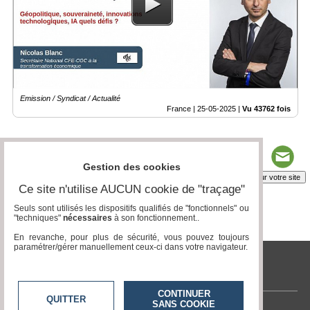
Médias
du
groupe
Blogs
Prémium
Emission / Syndicat / Actualité
Inscription
France |
25-05-2025
|
Vu 43762 fois
annuaire
pro
Accès
éditeur
Gestion des cookies
Insérez sur votre site
Ce site n'utilise AUCUN cookie de "traçage"
Seuls sont utilisés les dispositifs qualifiés de "fonctionnels" ou
"techniques"
nécessaires
à son fonctionnement..
Page 1 / 1
1
En revanche, pour plus de sécurité, vous pouvez toujours
paramétrer/gérer manuellement ceux-ci dans votre navigateur.
tvlocale.fr
CONTINUER
QUITTER
SANS COOKIE