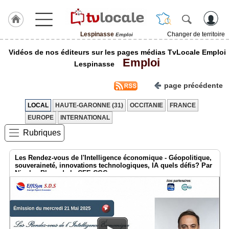
Lespinasse
Changer de territoire
Emploi
J'adhère
Vidéos de nos éditeurs sur les pages médias TvLocale Emploi
à
Emploi
Hulcoq
Lespinasse
ACCUEIL
page précédente
Lespinasse
LOCAL
HAUTE-GARONNE (31)
OCCITANIE
FRANCE
TvLocale
EUROPE
INTERNATIONAL
France
Rubriques
Accueil
Les Rendez-vous de l'Intelligence économique - Géopolitique,
RUBRIQUES
souveraineté, innovations technologiques, IA quels défis? Par
Nicolas Blanc de la CFE-CGC
Agenda
Gazette
Vidéos