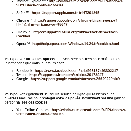
Internet Explorer™ :
http://windows.microsoft.com/fr-FR/windows-
vista/Block-or-allow-cookies
Safari™ :
https://support.apple.com/fr-fr/HT201265
Chrome™ :
http://support.google.com/chrome/bin/answer.py?
hl=fr&hlrm=en&answer=95647
Firefox™ :
https://support.mozilla.org/fr/kb/activer-desactiver-
Cookies
Opera™ :
http://help.opera.com/Windows/10.20/fr/cookies.html
Vous pouvez utiliser les options de divers services tiers pour maîtriser les
informations que vous leur fournissez
Facebook :
https://www.facebook.com/help/568137493302217
Twitter :
https://support.twitter.com/articles/20172847
Google :
https://support.google.com/ads/answer/2662922?hl=fr
Vous pouvez également utiliser un service en ligne qui rassemble les
diverses mesures pour protéger votre vie privée, notamment par une gestion
personnalisée des cookies.
Your Online Choices :
http://windows.microsoft.com/fr-FR/windows-
vista/Block-or-allow-cookies