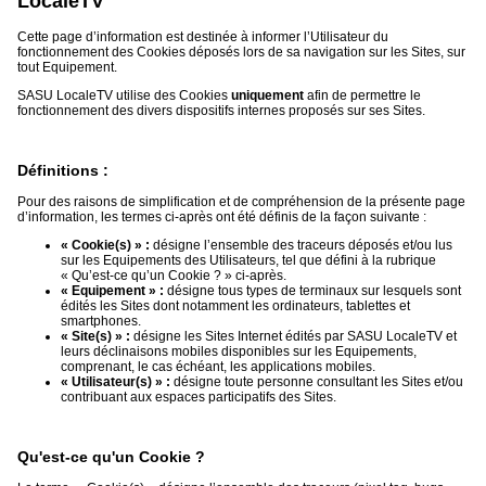
LocaleTV
Cette page d’information est destinée à informer l’Utilisateur du
Médias
fonctionnement des Cookies déposés lors de sa navigation sur les Sites, sur
du
tout Equipement.
groupe
SASU LocaleTV utilise des Cookies
uniquement
afin de permettre le
fonctionnement des divers dispositifs internes proposés sur ses Sites.
Blogs
Prémium
Définitions :
Inscription
annuaire
pro
Pour des raisons de simplification et de compréhension de la présente page
d’information, les termes ci-après ont été définis de la façon suivante :
Accès
« Cookie(s) » :
désigne l’ensemble des traceurs déposés et/ou lus
éditeur
sur les Equipements des Utilisateurs, tel que défini à la rubrique
« Qu’est-ce qu’un Cookie ? » ci-après.
« Equipement » :
désigne tous types de terminaux sur lesquels sont
édités les Sites dont notamment les ordinateurs, tablettes et
smartphones.
« Site(s) » :
désigne les Sites Internet édités par SASU LocaleTV et
leurs déclinaisons mobiles disponibles sur les Equipements,
comprenant, le cas échéant, les applications mobiles.
« Utilisateur(s) » :
désigne toute personne consultant les Sites et/ou
contribuant aux espaces participatifs des Sites.
Qu'est-ce qu'un Cookie ?