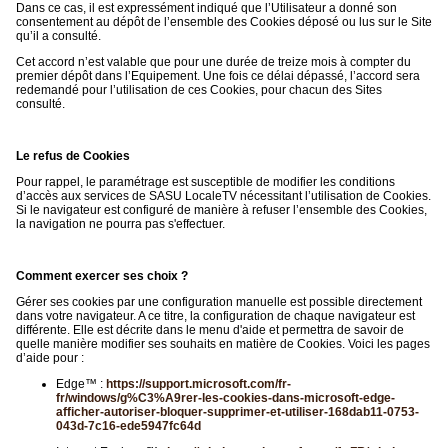
Dans ce cas, il est expressément indiqué que l’Utilisateur a donné son
consentement au dépôt de l’ensemble des Cookies déposé ou lus sur le Site
qu’il a consulté.
Cet accord n’est valable que pour une durée de treize mois à compter du
premier dépôt dans l’Equipement. Une fois ce délai dépassé, l’accord sera
redemandé pour l’utilisation de ces Cookies, pour chacun des Sites
consulté.
Le refus de Cookies
Pour rappel, le paramétrage est susceptible de modifier les conditions
d’accès aux services de SASU LocaleTV nécessitant l’utilisation de Cookies.
Si le navigateur est configuré de manière à refuser l’ensemble des Cookies,
la navigation ne pourra pas s'effectuer.
Comment exercer ses choix ?
Gérer ses cookies par une configuration manuelle est possible directement
dans votre navigateur. A ce titre, la configuration de chaque navigateur est
différente. Elle est décrite dans le menu d'aide et permettra de savoir de
quelle manière modifier ses souhaits en matière de Cookies. Voici les pages
d’aide pour :
Edge™ :
https://support.microsoft.com/fr-
fr/windows/g%C3%A9rer-les-cookies-dans-microsoft-edge-
afficher-autoriser-bloquer-supprimer-et-utiliser-168dab11-0753-
043d-7c16-ede5947fc64d