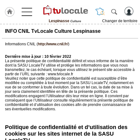
Lespinasse
Changer de territoire
Culture
J'adhère
INFO CNIL TvLocale Culture Lespinasse
à
Hulcoq
Informations CNIL (
http://www.cnil.fr/
)
ACCUEIL
Lespinasse
Dernière mise à jour : 10 février 2022
La présente politique de confidentialité définit et vous informe de la manière
dont la SASU LocaleTV utilise et protège les informations que vous nous
transmettez, le cas échéant, lorsque vous utilisez le présent site accessible à
TvLocale
partir de l’URL suivante : www.tvlocale.fr
France
Veuillez noter que cette politique de confidentialité est susceptible d’être
modifiée ou complétée à tout moment par la SASU LocaleTV, notamment en
vue de se conformer à toute évolution. Dans un tel cas, la date de sa mise à
Accueil
jour sera clairement identifiée en tête de la présente politique. Ces
modifications engagent l’Utilisateur dès leur mise en ligne. Il convient par
RUBRIQUES
conséquent que l’Utilisateur consulte régulièrement la présente politique de
confidentialité et d’utilisation des cookies afin de prendre connaissance de
ses éventuelles modifications.
Agenda
Politique de confidentialité et d’utilisation des
Gazette
cookies sur les sites internet de la SASU
Vidéos