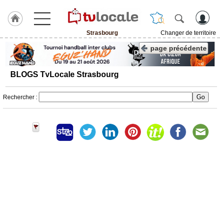
Strasbourg
Changer de territoire
J'adhère
page précédente
à
Hulcoq
BLOGS TvLocale Strasbourg
ACCUEIL
Strasbourg
Rechercher :
TvLocale
France
Accueil
RUBRIQUES
Agenda
Gazette
Vidéos