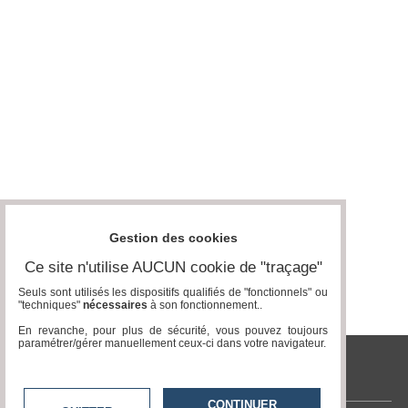
Médias
du
groupe
Blogs
Prémium
Inscription
annuaire
pro
Accès
éditeur
Gestion des cookies
Ce site n'utilise AUCUN cookie de "traçage"
Seuls sont utilisés les dispositifs qualifiés de "fonctionnels" ou
"techniques"
nécessaires
à son fonctionnement..
En revanche, pour plus de sécurité, vous pouvez toujours
paramétrer/gérer manuellement ceux-ci dans votre navigateur.
tvlocale.fr
CONTINUER