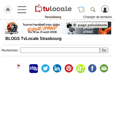
Strasbourg
Changer de territoire
J'adhère
page précédente
à
Hulcoq
BLOGS TvLocale Strasbourg
ACCUEIL
Strasbourg
Rechercher :
TvLocale
France
Accueil
RUBRIQUES
Agenda
Gazette
Vidéos