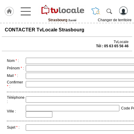
Strasbourg
Changer de territoire
Santé
J'adhère
CONTACTER TvLocale Strasbourg
à
Hulcoq
TvLocale
Tél : 05 63 65 56 46
ACCUEIL
Strasbourg
Nom
*
:
TvLocale
Prénom
*
:
France
Mail
*
:
Confirmer
Accueil
*
:
RUBRIQUES
Téléphone
:
Code Pos
Agenda
Ville :
Gazette
Sujet
*
:
Vidéos