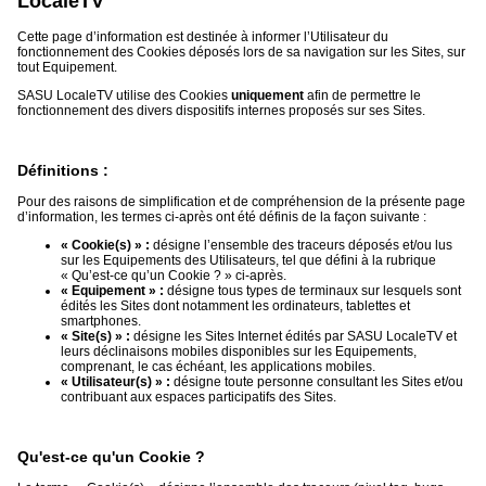
LocaleTV
Cette page d’information est destinée à informer l’Utilisateur du
Médias
fonctionnement des Cookies déposés lors de sa navigation sur les Sites, sur
du
tout Equipement.
groupe
SASU LocaleTV utilise des Cookies
uniquement
afin de permettre le
fonctionnement des divers dispositifs internes proposés sur ses Sites.
Blogs
Prémium
Définitions :
Inscription
annuaire
pro
Pour des raisons de simplification et de compréhension de la présente page
d’information, les termes ci-après ont été définis de la façon suivante :
Accès
« Cookie(s) » :
désigne l’ensemble des traceurs déposés et/ou lus
éditeur
sur les Equipements des Utilisateurs, tel que défini à la rubrique
« Qu’est-ce qu’un Cookie ? » ci-après.
« Equipement » :
désigne tous types de terminaux sur lesquels sont
édités les Sites dont notamment les ordinateurs, tablettes et
smartphones.
« Site(s) » :
désigne les Sites Internet édités par SASU LocaleTV et
leurs déclinaisons mobiles disponibles sur les Equipements,
comprenant, le cas échéant, les applications mobiles.
« Utilisateur(s) » :
désigne toute personne consultant les Sites et/ou
contribuant aux espaces participatifs des Sites.
Qu'est-ce qu'un Cookie ?