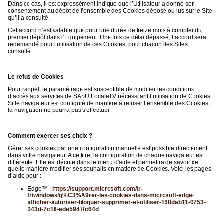
Dans ce cas, il est expressément indiqué que l’Utilisateur a donné son
consentement au dépôt de l’ensemble des Cookies déposé ou lus sur le Site
qu’il a consulté.
Cet accord n’est valable que pour une durée de treize mois à compter du
premier dépôt dans l’Equipement. Une fois ce délai dépassé, l’accord sera
redemandé pour l’utilisation de ces Cookies, pour chacun des Sites
consulté.
Le refus de Cookies
Pour rappel, le paramétrage est susceptible de modifier les conditions
d’accès aux services de SASU LocaleTV nécessitant l’utilisation de Cookies.
Si le navigateur est configuré de manière à refuser l’ensemble des Cookies,
la navigation ne pourra pas s'effectuer.
Comment exercer ses choix ?
Gérer ses cookies par une configuration manuelle est possible directement
dans votre navigateur. A ce titre, la configuration de chaque navigateur est
différente. Elle est décrite dans le menu d'aide et permettra de savoir de
quelle manière modifier ses souhaits en matière de Cookies. Voici les pages
d’aide pour :
Edge™ :
https://support.microsoft.com/fr-
fr/windows/g%C3%A9rer-les-cookies-dans-microsoft-edge-
afficher-autoriser-bloquer-supprimer-et-utiliser-168dab11-0753-
043d-7c16-ede5947fc64d