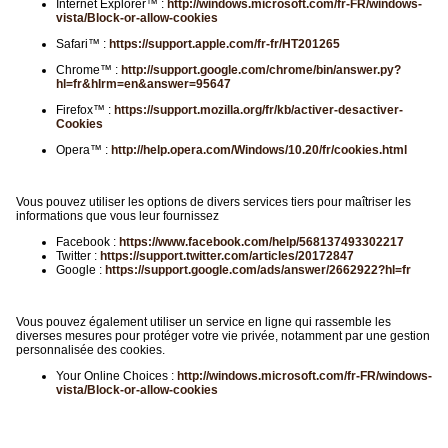
Internet Explorer™ :
http://windows.microsoft.com/fr-FR/windows-
vista/Block-or-allow-cookies
Safari™ :
https://support.apple.com/fr-fr/HT201265
Chrome™ :
http://support.google.com/chrome/bin/answer.py?
hl=fr&hlrm=en&answer=95647
Firefox™ :
https://support.mozilla.org/fr/kb/activer-desactiver-
Cookies
Opera™ :
http://help.opera.com/Windows/10.20/fr/cookies.html
Vous pouvez utiliser les options de divers services tiers pour maîtriser les
informations que vous leur fournissez
Facebook :
https://www.facebook.com/help/568137493302217
Twitter :
https://support.twitter.com/articles/20172847
Google :
https://support.google.com/ads/answer/2662922?hl=fr
Vous pouvez également utiliser un service en ligne qui rassemble les
diverses mesures pour protéger votre vie privée, notamment par une gestion
personnalisée des cookies.
Your Online Choices :
http://windows.microsoft.com/fr-FR/windows-
vista/Block-or-allow-cookies