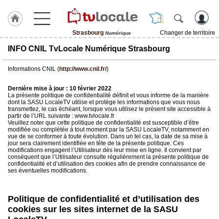
Strasbourg
Changer de territoire
Numérique
J'adhère
INFO CNIL TvLocale Numérique Strasbourg
à
Hulcoq
Informations CNIL (
http://www.cnil.fr/
)
ACCUEIL
Strasbourg
Dernière mise à jour : 10 février 2022
La présente politique de confidentialité définit et vous informe de la manière
dont la SASU LocaleTV utilise et protège les informations que vous nous
transmettez, le cas échéant, lorsque vous utilisez le présent site accessible à
TvLocale
partir de l’URL suivante : www.tvlocale.fr
France
Veuillez noter que cette politique de confidentialité est susceptible d’être
modifiée ou complétée à tout moment par la SASU LocaleTV, notamment en
vue de se conformer à toute évolution. Dans un tel cas, la date de sa mise à
Accueil
jour sera clairement identifiée en tête de la présente politique. Ces
modifications engagent l’Utilisateur dès leur mise en ligne. Il convient par
RUBRIQUES
conséquent que l’Utilisateur consulte régulièrement la présente politique de
confidentialité et d’utilisation des cookies afin de prendre connaissance de
ses éventuelles modifications.
Agenda
Politique de confidentialité et d’utilisation des
Gazette
cookies sur les sites internet de la SASU
Vidéos