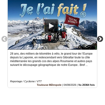
Médias
du
groupe
Blogs
Prémium
Inscription
annuaire
pro
Accès
28 ans, des milliers de kilomètre à vélo, le grand tour de l’Europe
éditeur
depuis la Laponie, en redescendant vers Gibraltar toute la côte
méditerranée les grands cos des alpes Roumanie et autres pays
suivant le découpage géographique de notre Europe.. Bref ...
Reportage / Cyclisme / VTT
Toulouse Métropole
|
04/08/2026
|
Vu 20364 fois