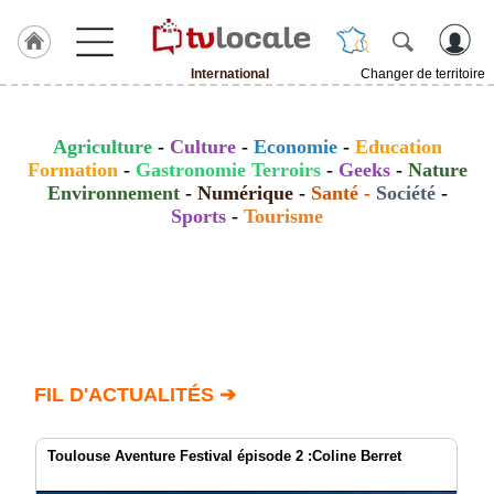
International
Changer de territoire
J'adhère
à
Hulcoq
Agriculture
-
Culture
-
Economie
-
Education
Formation
-
Gastronomie Terroirs
-
Geeks
-
Nature
ACCUEIL
Environnement
-
Numérique
-
Santé
-
Société
-
International
Sports
-
Tourisme
TvLocale
France
Accueil
RUBRIQUES
FIL D'ACTUALITÉS ➔
Agenda
Gazette
Toulouse Aventure Festival épisode 2 :Coline Berret
Vidéos