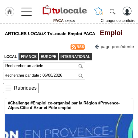
PACA
Changer de territoire
Emploi
J'adhère
Emploi
ARTICLES
LOCAUX
TvLocale Emploi PACA
à
Hulcoq
page précédente
ACCUEIL
PACA
LOCAL
FRANCE
EUROPE
INTERNATIONAL
TvLocale
France
Rechercher par date :
Accueil
Rubriques
RUBRIQUES
#Challenge #Emploi co-organisé par la Région #Provence-
Alpes-Côte d’Azur et Pôle emploi
Agenda
Gazette
Vidéos