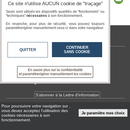
Ce site n'utilise AUCUN cookie de "traçage"
Seuls sont utilisés les dispositifs qualifiés de "fonctionnels" ou
"techniques"
nécessaires
à son fonctionnement..
Page 1 / 3
1
2
3
En revanche, pour plus de sécurité, vous pouvez toujours
paramétrer/gérer manuellement ceux-ci dans votre navigateur.
tvlocale.fr
CONTINUER
QUITTER
SANS COOKIE
Contactez-nous
En savoir +
A propos de tvlocale.fr
En savoir plus sur la confidentialité
et paramétrer/gérer manuellement les cookies
Devenir délégué
S'abonner à la Lettre d'information
Pour poursuivre votre navigation sur
,
Infos
CNIL/RGPD
vous devez acceptez l’utilisation des
Je paramètre mes choix
Conditions Générales d'Utilisation
cookies nécessaires à son
fonctionnement.
« accès éditeur »