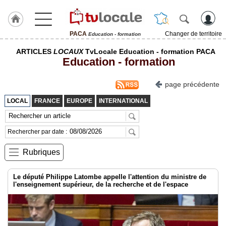
PACA
Changer de territoire
Education - formation
J'adhère
ARTICLES
LOCAUX
TvLocale Education - formation PACA
à
Education - formation
Hulcoq
ACCUEIL
page précédente
PACA
LOCAL
FRANCE
EUROPE
INTERNATIONAL
TvLocale
France
Rechercher par date :
Accueil
Rubriques
RUBRIQUES
Le député Philippe Latombe appelle l'attention du ministre de
l'enseignement supérieur, de la recherche et de l'espace
Agenda
Gazette
Vidéos