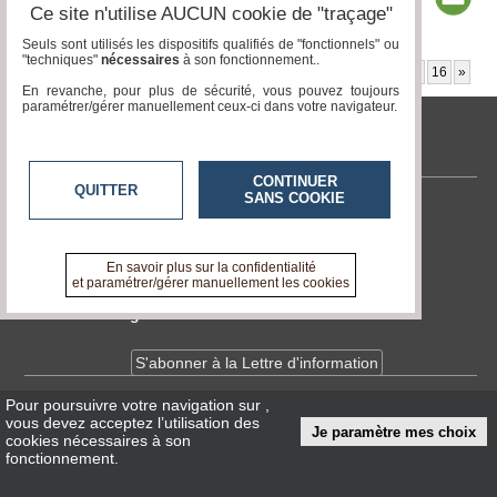
Ce site n'utilise AUCUN cookie de "traçage"
Seuls sont utilisés les dispositifs qualifiés de "fonctionnels" ou
"techniques"
nécessaires
à son fonctionnement..
Page 1 / 18
1
2
3
4
5
6
7
8
9
10
11
12
13
14
15
16
»
En revanche, pour plus de sécurité, vous pouvez toujours
paramétrer/gérer manuellement ceux-ci dans votre navigateur.
tvlocale.fr
CONTINUER
QUITTER
SANS COOKIE
Contactez-nous
En savoir +
A propos de tvlocale.fr
En savoir plus sur la confidentialité
et paramétrer/gérer manuellement les cookies
Devenir délégué
S'abonner à la Lettre d'information
Pour poursuivre votre navigation sur
,
Infos
CNIL/RGPD
vous devez acceptez l’utilisation des
Je paramètre mes choix
Conditions Générales d'Utilisation
cookies nécessaires à son
fonctionnement.
« accès éditeur »