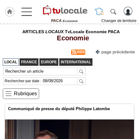
PACA
Changer de territoire
Economie
J'adhère
ARTICLES
LOCAUX
TvLocale Economie PACA
à
Economie
Hulcoq
ACCUEIL
page précédente
PACA
LOCAL
FRANCE
EUROPE
INTERNATIONAL
TvLocale
France
Rechercher par date :
Accueil
Rubriques
RUBRIQUES
Communiqué de presse du député Philippe Latombe
Agenda
Gazette
Vidéos