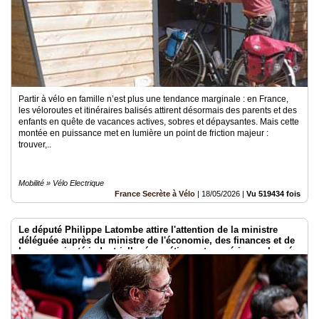
Partir à vélo en famille n’est plus une tendance marginale : en France,
les véloroutes et itinéraires balisés attirent désormais des parents et des
enfants en quête de vacances actives, sobres et dépaysantes. Mais cette
montée en puissance met en lumière un point de friction majeur :
trouver,..
Mobilité » Vélo Electrique
France Secrète à Vélo
|
18/05/2026
|
Vu 519434 fois
Le député Philippe Latombe attire l'attention de la ministre
déléguée auprès du ministre de l'économie, des finances et de
la souveraineté industrielle, énergétique et numérique, chargée
de l'intelligence artificielle et du numérique