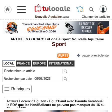
Nouvelle Aquitaine
Changer de territoire
Sport
J'adhère
à
Hulcoq
ARTICLES
LOCAUX
TvLocale Sport Nouvelle Aquitaine
ACCUEIL
Sport
Nouvelle
Aquitaine
page précédente
TvLocale
LOCAL
FRANCE
EUROPE
INTERNATIONAL
France
Accueil
Rechercher par date :
RUBRIQUES
Rubriques
Agenda
Acteurs Locaux d'Eguzon - Eguz'Hand avec Daouda Karaboué,
le RDV que les HandBalleurs ne peuvent pas manquer du 16 au
Gazette
21 aout 2026