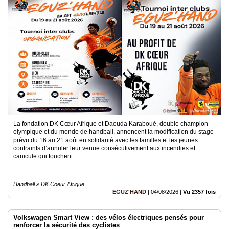
Vidéos
Médias
du
groupe
Blogs
Prémium
Inscription
annuaire
pro
Accès
La fondation DK Cœur Afrique et Daouda Karaboué, double champion
éditeur
olympique et du monde de handball, annoncent la modification du stage
prévu du 16 au 21 août en solidarité avec les familles et les jeunes
contraints d’annuler leur venue consécutivement aux incendies et
canicule qui touchent..
Handball » DK Coeur Afrique
EGUZ'HAND
|
04/08/2026
|
Vu 2357 fois
Volkswagen Smart View : des vélos électriques pensés pour
renforcer la sécurité des cyclistes