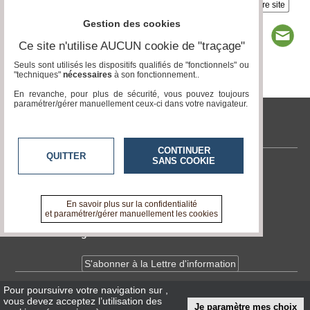
Insérez sur votre site
Gestion des cookies
Ce site n'utilise AUCUN cookie de "traçage"
Seuls sont utilisés les dispositifs qualifiés de "fonctionnels" ou
"techniques"
nécessaires
à son fonctionnement..
Page 1 / 6
1
2
3
4
5
6
En revanche, pour plus de sécurité, vous pouvez toujours
paramétrer/gérer manuellement ceux-ci dans votre navigateur.
tvlocale.fr
CONTINUER
QUITTER
SANS COOKIE
Contactez-nous
En savoir +
A propos de tvlocale.fr
En savoir plus sur la confidentialité
et paramétrer/gérer manuellement les cookies
Devenir délégué
S'abonner à la Lettre d'information
Pour poursuivre votre navigation sur
,
Infos
CNIL/RGPD
vous devez acceptez l’utilisation des
Je paramètre mes choix