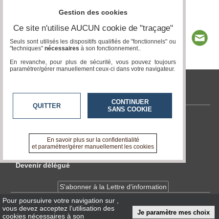
Gestion des cookies
Ce site n'utilise AUCUN cookie de "traçage"
Seuls sont utilisés les dispositifs qualifiés de "fonctionnels" ou
"techniques"
nécessaires
à son fonctionnement..
En revanche, pour plus de sécurité, vous pouvez toujours
paramétrer/gérer manuellement ceux-ci dans votre navigateur.
tvlocale.fr
CONTINUER
QUITTER
SANS COOKIE
Contactez-nous
En savoir +
En savoir plus sur la confidentialité
A propos de tvlocale.fr
et paramétrer/gérer manuellement les cookies
Devenir délégué
S'abonner à la Lettre d'information
Pour poursuivre votre navigation sur
,
vous devez acceptez l’utilisation des
Infos
CNIL/RGPD
Je paramètre mes choix
cookies nécessaires à son