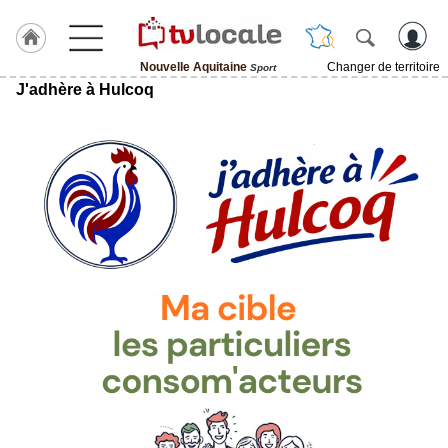
Nouvelle Aquitaine
Changer de territoire
Sport
J'adhère à Hulcoq
J'adhère
à
Hulcoq
ACCUEIL
Nouvelle
Aquitaine
TvLocale
France
Accueil
RUBRIQUES
Agenda
Gazette