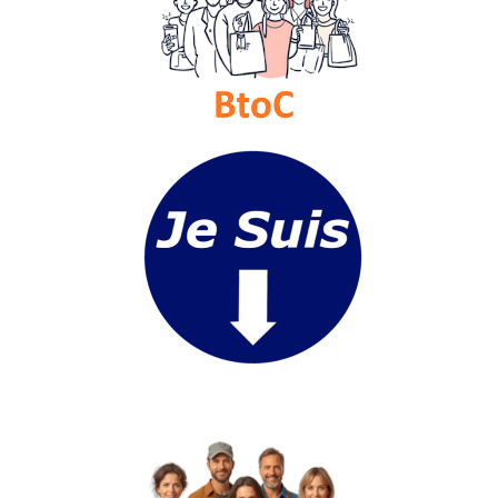
Vidéos
Médias
du
groupe
Blogs
Prémium
Inscription
annuaire
pro
Accès
éditeur