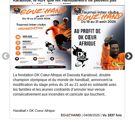
Karaboué, le RDV que les HandBalleurs ne peuvent pas
Vidéos
manquer du 16 au 21 aout 2026
Médias
du
groupe
Blogs
Prémium
Inscription
annuaire
pro
Accès
La fondation DK Cœur Afrique et Daouda Karaboué, double
éditeur
champion olympique et du monde de handball, annoncent la
modification du stage prévu du 16 au 21 août en solidarité avec
les familles et les jeunes contraints d’annuler leur venue
consécutivement aux incendies et canicule qui touchent..
Handball » DK Coeur Afrique
EGUZ'HAND
|
04/08/2026
|
Vu 1837 fois