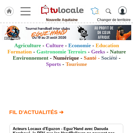
Nouvelle Aquitaine
Changer de territoire
J'adhère
à
Hulcoq
Agriculture
-
Culture
-
Economie
-
Education
ACCUEIL
Formation
-
Gastronomie Terroirs
-
Geeks
-
Nature
Nouvelle
Aquitaine
Environnement
-
Numérique
-
Santé
-
Société
-
Sports
-
Tourisme
TvLocale
France
Accueil
RUBRIQUES
FIL D'ACTUALITÉS ➔
Agenda
Gazette
Acteurs Locaux d'Eguzon - Eguz'Hand avec Daouda