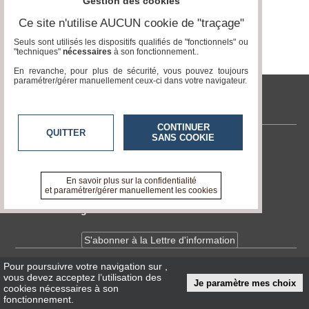
Gestion des cookies
Gazette
Page 0 / 0
Ce site n'utilise AUCUN cookie de "traçage"
Vidéos
Seuls sont utilisés les dispositifs qualifiés de "fonctionnels" ou
"techniques"
nécessaires
à son fonctionnement..
Médias
du
En revanche, pour plus de sécurité, vous pouvez toujours
groupe
paramétrer/gérer manuellement ceux-ci dans votre navigateur.
Blogs
tvlocale.fr
Prémium
CONTINUER
QUITTER
SANS COOKIE
Inscription
annuaire
Contactez-nous
pro
En savoir +
A propos de tvlocale.fr
En savoir plus sur la confidentialité
Accès
et paramétrer/gérer manuellement les cookies
éditeur
Devenir délégué
S'abonner à la Lettre d'information
Pour poursuivre votre navigation sur
,
Infos
CNIL/RGPD
vous devez acceptez l’utilisation des
Je paramètre mes choix
Conditions Générales d'Utilisation
cookies nécessaires à son
fonctionnement.