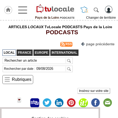
Pays de la Loire
Changer de territoire
PODCASTS
J'adhère
ARTICLES
LOCAUX
TvLocale PODCASTS Pays de la Loire
à
PODCASTS
Hulcoq
ACCUEIL
page précédente
Pays
de
LOCAL
FRANCE
EUROPE
INTERNATIONAL
la
Loire
Rechercher par date :
TvLocale
France
Rubriques
Accueil
Insérez sur votre site
RUBRIQUES
Agenda