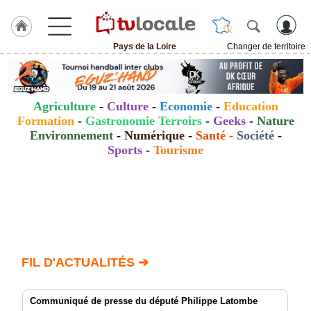
Pays de la Loire
Changer de territoire
J'adhère
à
Hulcoq
Agriculture
-
Culture
-
Economie
-
Education
ACCUEIL
Formation
-
Gastronomie Terroirs
-
Geeks
-
Nature
Pays
de
Environnement
-
Numérique
-
Santé
-
Société
-
la
Sports
-
Tourisme
Loire
TvLocale
France
Accueil
RUBRIQUES
FIL D'ACTUALITÉS ➔
Agenda
Communiqué de presse du député Philippe Latombe