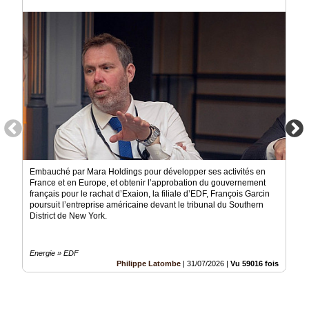
Gazette
Vidéos
Médias
du
groupe
Blogs
Prémium
Inscription
annuaire
pro
Embauché par Mara Holdings pour développer ses activités en
France et en Europe, et obtenir l’approbation du gouvernement
Accès
éditeur
français pour le rachat d’Exaion, la filiale d’EDF, François Garcin
poursuit l’entreprise américaine devant le tribunal du Southern
District de New York.
Energie » EDF
Philippe Latombe
|
31/07/2026
|
Vu 59016 fois