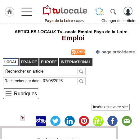
Pays de la Loire
Changer de territoire
Emploi
J'adhère
ARTICLES
LOCAUX
TvLocale Emploi Pays de la Loire
à
Emploi
Hulcoq
ACCUEIL
page précédente
Pays
de
LOCAL
FRANCE
EUROPE
INTERNATIONAL
la
Loire
Rechercher par date :
TvLocale
France
Rubriques
Accueil
Insérez sur votre site
RUBRIQUES
Agenda