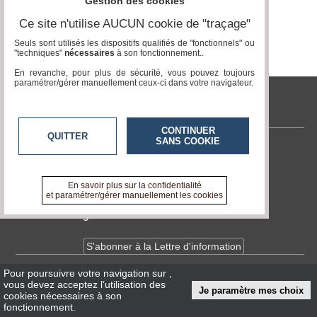
Gestion des cookies
Gazette
Page 0 / 0
Ce site n'utilise AUCUN cookie de "traçage"
Vidéos
Seuls sont utilisés les dispositifs qualifiés de "fonctionnels" ou
"techniques"
nécessaires
à son fonctionnement..
Médias
du
En revanche, pour plus de sécurité, vous pouvez toujours
groupe
paramétrer/gérer manuellement ceux-ci dans votre navigateur.
Blogs
tvlocale.fr
Prémium
CONTINUER
QUITTER
SANS COOKIE
Inscription
annuaire
Contactez-nous
pro
En savoir +
A propos de tvlocale.fr
En savoir plus sur la confidentialité
Accès
et paramétrer/gérer manuellement les cookies
éditeur
Devenir délégué
S'abonner à la Lettre d'information
Pour poursuivre votre navigation sur
,
Infos
CNIL/RGPD
vous devez acceptez l’utilisation des
Je paramètre mes choix
Conditions Générales d'Utilisation
cookies nécessaires à son
fonctionnement.