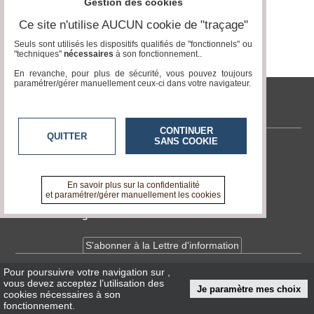
Gestion des cookies
Gazette
Ce site n'utilise AUCUN cookie de "traçage"
Vidéos
Seuls sont utilisés les dispositifs qualifiés de "fonctionnels" ou
"techniques"
nécessaires
à son fonctionnement..
Médias
du
En revanche, pour plus de sécurité, vous pouvez toujours
groupe
paramétrer/gérer manuellement ceux-ci dans votre navigateur.
Blogs
tvlocale.fr
Prémium
CONTINUER
QUITTER
Inscription
SANS COOKIE
annuaire
Contactez-nous
pro
En savoir +
A propos de tvlocale.fr
En savoir plus sur la confidentialité
Accès
et paramétrer/gérer manuellement les cookies
éditeur
Devenir délégué
S'abonner à la Lettre d'information
Pour poursuivre votre navigation sur
,
Infos
CNIL/RGPD
vous devez acceptez l’utilisation des
Je paramètre mes choix
Conditions Générales d'Utilisation
cookies nécessaires à son
fonctionnement.