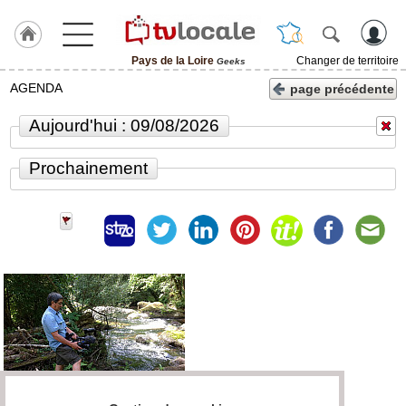
Pays de la Loire
Changer de territoire
Geeks
J'adhère
AGENDA
page précédente
à
Hulcoq
Aujourd'hui : 09/08/2026
ACCUEIL
Pays
Prochainement
de
la
Loire
TvLocale
France
Accueil
RUBRIQUES
Agenda