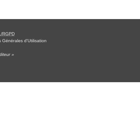
L/RGPD
 Générales d'Utilisation
iteur »