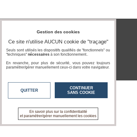
Gazette
Vidéos
Gestion des cookies
Médias
tvlocale.fr
du
Ce site n'utilise AUCUN cookie de "traçage"
groupe
Seuls sont utilisés les dispositifs qualifiés de "fonctionnels" ou
Blogs
"techniques"
nécessaires
à son fonctionnement..
Prémium
En revanche, pour plus de sécurité, vous pouvez toujours
paramétrer/gérer manuellement ceux-ci dans votre navigateur.
Inscription
annuaire
pro
CONTINUER
Accès
QUITTER
SANS COOKIE
éditeur
En savoir plus sur la confidentialité
et paramétrer/gérer manuellement les cookies