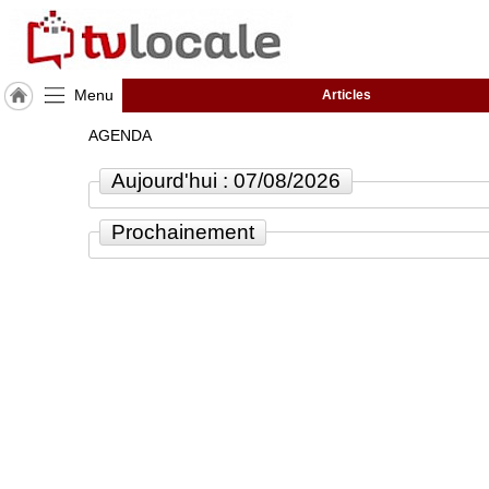
Menu
Articles
J'adhère
AGENDA
à
Hulcoq
Aujourd'hui : 07/08/2026
ACCUEIL
Pays
Prochainement
de
la
Loire
TvLocale
France
Accueil
RUBRIQUES
Agenda