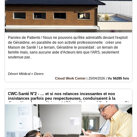
Paroles de Patients ! Nous ne pouvons qu'être admiratifs devant l'exploit
de Géraldine, en parallèle de son activité professionnelle : créer une
Maison de Santé ! Le terrain, Géraldine le possédait : un terrain de
famille mais, sans aucune aide d'Acteurs tels que l'ARS, seulement
soutenue par..
Désert Médical » Divers
Cloud Work Center
|
25/04/2026
|
Vu 56285 fois
CWC-Santé N°2 - ... et si nos relances incessantes et nos
insistances parfois peu respectueuses, conduisaient à la
disparition des secrétaires et télésecrétaires médicales au profit
d’un répondeur automatique, d’une prise de rdv sur internet,
...?