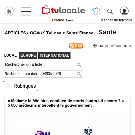
France
Changer de territoire
Santé
J'adhère
Santé
ARTICLES
LOCAUX
TvLocale Santé France
à
Hulcoq
page précédente
TvLocale
LOCAL
EUROPE
INTERNATIONAL
France
Accueil
Rechercher par date :
RUBRIQUES
Rubriques
Agenda
« Madame la Ministre, combien de morts faudra-t-il encore ? » –
5 000 médecins interpellent le gouvernement
Gazette
Vidéos
Médias