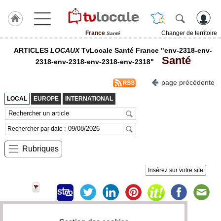
France
Changer de territoire
Santé
J'adhère
ARTICLES
LOCAUX
TvLocale Santé France "env-2318-env-
à
Santé
Hulcoq
2318-env-2318-env-2318-env-2318"
page précédente
TvLocale
France
LOCAL
EUROPE
INTERNATIONAL
Accueil
Rechercher par date :
RUBRIQUES
Rubriques
Agenda
Insérez sur votre site
Gazette
Vidéos
Médias