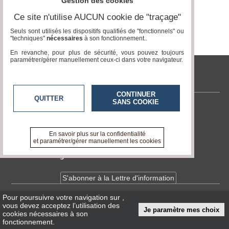
du
Gestion des cookies
Page 0 / 0
groupe
Ce site n'utilise AUCUN cookie de "traçage"
Blogs
Seuls sont utilisés les dispositifs qualifiés de "fonctionnels" ou
Prémium
"techniques"
nécessaires
à son fonctionnement..
En revanche, pour plus de sécurité, vous pouvez toujours
Inscription
paramétrer/gérer manuellement ceux-ci dans votre navigateur.
annuaire
pro
tvlocale.fr
Accès
CONTINUER
éditeur
QUITTER
SANS COOKIE
Contactez-nous
En savoir +
A propos de tvlocale.fr
En savoir plus sur la confidentialité
et paramétrer/gérer manuellement les cookies
Devenir délégué
S'abonner à la Lettre d'information
Pour poursuivre votre navigation sur
,
Infos
CNIL/RGPD
vous devez acceptez l’utilisation des
Je paramètre mes choix
Conditions Générales d'Utilisation
cookies nécessaires à son
fonctionnement.