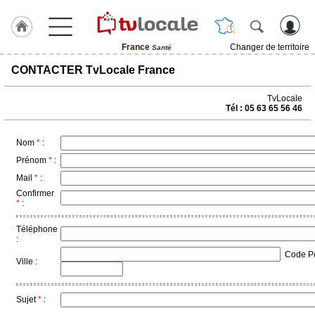
France
Changer de territoire
Santé
J'adhère
CONTACTER TvLocale France
à
Hulcoq
TvLocale
Tél : 05 63 65 56 46
TvLocale
France
Nom
*
:
Accueil
Prénom
*
:
Mail
*
:
RUBRIQUES
Confirmer
*
:
Agenda
Téléphone
:
Gazette
Code Pos
Ville :
Vidéos
Sujet
*
:
Médias