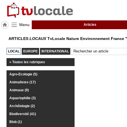
Menu
Articles
J'adhère
ARTICLES
LOCAUX
TvLocale Nature Environnement France 
à
Hulcoq
LOCAL
EUROPE
INTERNATIONAL
TvLocale
France
« Toutes les rubriques
Accueil
Agro-Ecologie (5)
Animalistes (17)
RUBRIQUES
Animaux (9)
Agenda
Aquariophilie (3)
Archélologie (2)
Gazette
Biodiversité (41)
Vidéos
Blob (1)