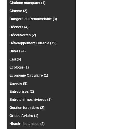
Chainon manquant (1)
Médias
du
Chasse (2)
groupe
Dangers du Renouvelable (3)
Blogs
Déchets (4)
Prémium
Découvertes (2)
Inscription
annuaire
Développement Durable (35)
pro
Divers (4)
Accès
Eau (6)
éditeur
Ecologie (1)
Economie Circulaire (1)
Energie (8)
Entreprises (2)
Entretenir nos rivières (1)
Gestion forestière (2)
Grippe Aviaire (1)
Histoire botanique (2)