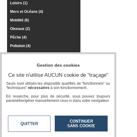
Loisirs (1)
Mers et Océans (4)
Mobilité (6)
Oiseaux (2)
Pêche (4)
Pollution (4)
Prévention (4)
Recherche (1)
Gestion des cookies
Régulation des espèces (1)
Ce site n'utilise AUCUN cookie de "traçage"
Salons (3)
Seuls sont utilisés les dispositifs qualifiés de "fonctionnels" ou
"techniques"
nécessaires
à son fonctionnement..
Traditions (1)
En revanche, pour plus de sécurité, vous pouvez toujours
Transition Ecologique (5)
paramétrer/gérer manuellement ceux-ci dans votre navigateur.
Volcans (1)
CONTINUER
QUITTER
SANS COOKIE