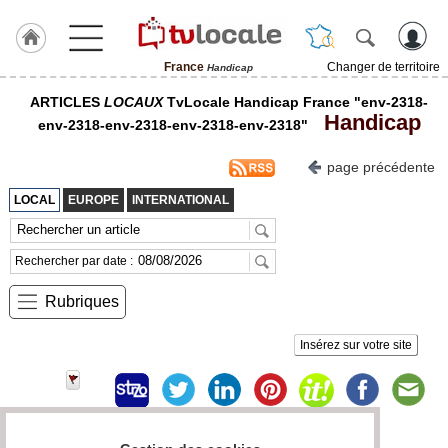
France
Changer de territoire
Handicap
J'adhère
ARTICLES
LOCAUX
TvLocale Handicap France "env-2318-
à
Handicap
Hulcoq
env-2318-env-2318-env-2318-env-2318"
page précédente
TvLocale
France
LOCAL
EUROPE
INTERNATIONAL
Accueil
Rechercher par date :
RUBRIQUES
Rubriques
Agenda
Insérez sur votre site
Gazette
Vidéos
Médias