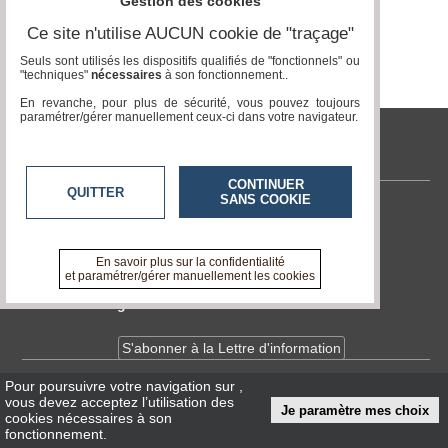
du
Gestion des cookies
Page 0 / 0
groupe
Ce site n'utilise AUCUN cookie de "traçage"
Blogs
Seuls sont utilisés les dispositifs qualifiés de "fonctionnels" ou
Prémium
"techniques"
nécessaires
à son fonctionnement..
En revanche, pour plus de sécurité, vous pouvez toujours
Inscription
paramétrer/gérer manuellement ceux-ci dans votre navigateur.
annuaire
pro
tvlocale.fr
Accès
CONTINUER
éditeur
QUITTER
SANS COOKIE
Contactez-nous
En savoir +
A propos de tvlocale.fr
En savoir plus sur la confidentialité
et paramétrer/gérer manuellement les cookies
Devenir délégué
S'abonner à la Lettre d'information
Pour poursuivre votre navigation sur
,
Infos
CNIL/RGPD
vous devez acceptez l’utilisation des
Je paramètre mes choix
Conditions Générales d'Utilisation
cookies nécessaires à son
fonctionnement.