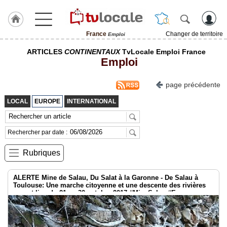
France
Changer de territoire
Emploi
J'adhère
ARTICLES
CONTINENTAUX
TvLocale Emploi France
à
Emploi
Hulcoq
page précédente
TvLocale
France
LOCAL
EUROPE
INTERNATIONAL
Accueil
Rechercher par date :
RUBRIQUES
Rubriques
Agenda
ALERTE Mine de Salau, Du Salat à la Garonne - De Salau à
Gazette
Toulouse: Une marche citoyenne et une descente des rivières
auront lieu du 21 au 30 octobre 2017 #MineSalau #Eau
Vidéos
Médias