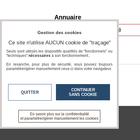
Médias
du
groupe
Annuaire
Blogs
Prémium
Gestion des cookies
Inscription
Ce site n'utilise AUCUN cookie de "traçage"
annuaire
pro
Seuls sont utilisés les dispositifs qualifiés de "fonctionnels" ou
"techniques"
nécessaires
à son fonctionnement..
Accès
En revanche, pour plus de sécurité, vous pouvez toujours
éditeur
paramétrer/gérer manuellement ceux-ci dans votre navigateur.
CONTINUER
QUITTER
SANS COOKIE
En savoir plus sur la confidentialité
et paramétrer/gérer manuellement les cookies
tvlocale.fr