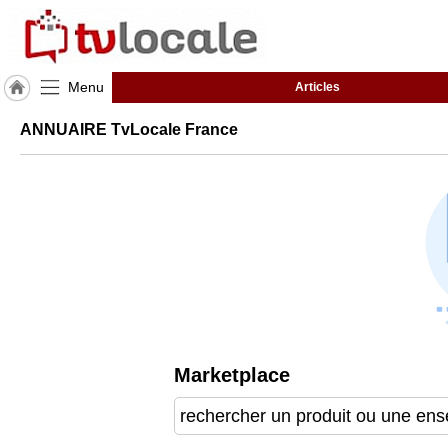
Menu
Articles
J'adhère
ANNUAIRE TvLocale France
à
Hulcoq
TvLocale
France
Accueil
RUBRIQUES
Agenda
Marketplace
Gazette
Vidéos