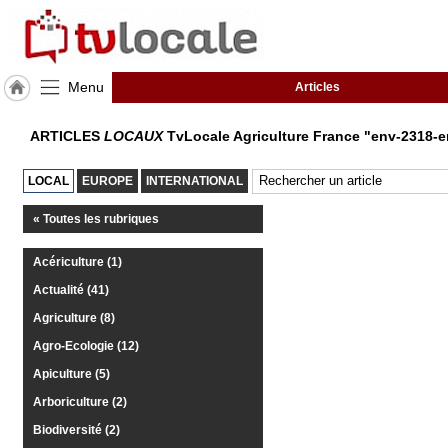
Menu
Articles
J'adhère
ARTICLES
LOCAUX
TvLocale Agriculture France "env-2318-
à
Hulcoq
LOCAL
EUROPE
INTERNATIONAL
TvLocale
France
« Toutes les rubriques
Accueil
Acériculture (1)
Actualité (41)
RUBRIQUES
Agriculture (8)
Agenda
Agro-Ecologie (12)
Apiculture (5)
Gazette
Arboriculture (2)
Vidéos
Biodiversité (2)