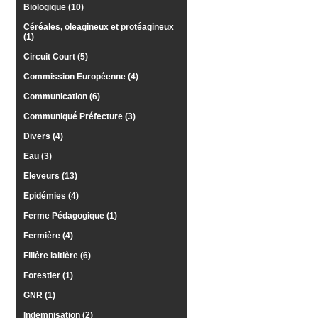
Biologique (10)
Médias
du
Céréales, oleagineux et protéagineux
groupe
(1)
Circuit Court (5)
Blogs
Prémium
Commission Européenne (4)
Inscription
Communication (6)
annuaire
pro
Communiqué Préfecture (3)
Divers (4)
Accès
éditeur
Eau (3)
Eleveurs (13)
Epidémies (4)
Ferme Pédagogique (1)
Fermière (4)
Filière laitière (6)
Forestier (1)
GNR (1)
Indemnisation (2)