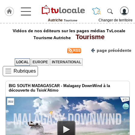
Autriche
Changer de territoire
Tourisme
J'adhère
Vidéos de nos éditeurs sur les pages médias TvLocale
à
Tourisme
Hulcoq
Tourisme Autriche
ACCUEIL
page précédente
Autriche
LOCAL
EUROPE
INTERNATIONAL
TvLocale
Rubriques
France
Accueil
BIG SOUTH MADAGASCAR - Malagasy DownWind à la
découverte du Tsiok'Atimo
RUBRIQUES
Agenda
Gazette
Vidéos