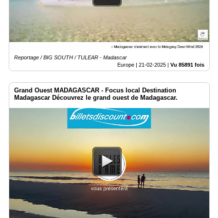
Médias
du
groupe
Blogs
Reportage / BIG SOUTH / TULEAR - Madascar
Prémium
Europe |
21-02-2025
|
Vu 85891 fois
Inscription
annuaire
Grand Ouest MADAGASCAR - Focus local Destination
pro
Madagascar Découvrez le grand ouest de Madagascar.
Accès
éditeur