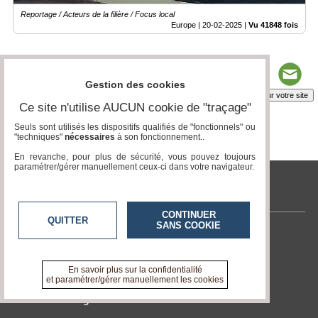
Reportage / Acteurs de la filière / Focus local
Europe |
20-02-2025
|
Vu 41848 fois
Gestion des cookies
Insérez sur votre site
Ce site n'utilise AUCUN cookie de "traçage"
Seuls sont utilisés les dispositifs qualifiés de "fonctionnels" ou
"techniques"
nécessaires
à son fonctionnement..
Page 1 / 1
1
En revanche, pour plus de sécurité, vous pouvez toujours
paramétrer/gérer manuellement ceux-ci dans votre navigateur.
tvlocale.fr
CONTINUER
QUITTER
SANS COOKIE
Contactez-nous
En savoir +
A propos de tvlocale.fr
En savoir plus sur la confidentialité
et paramétrer/gérer manuellement les cookies
Devenir délégué