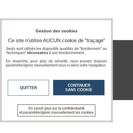
Vidéos
Médias
du
groupe
Gestion des cookies
Blogs
Ce site n'utilise AUCUN cookie de "traçage"
Prémium
Seuls sont utilisés les dispositifs qualifiés de "fonctionnels" ou
"techniques"
nécessaires
à son fonctionnement..
tvlocale.fr
Inscription
annuaire
En revanche, pour plus de sécurité, vous pouvez toujours
pro
paramétrer/gérer manuellement ceux-ci dans votre navigateur.
Accès
éditeur
CONTINUER
QUITTER
SANS COOKIE
En savoir plus sur la confidentialité
et paramétrer/gérer manuellement les cookies