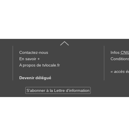
Contactez-nous
Infos
CNI
En savoir +
Conditions
A propos de tvlocale.fr
« accès éd
Devenir délégué
S'abonner à la Lettre d'information