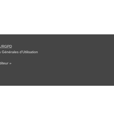
L/RGPD
 Générales d'Utilisation
iteur »