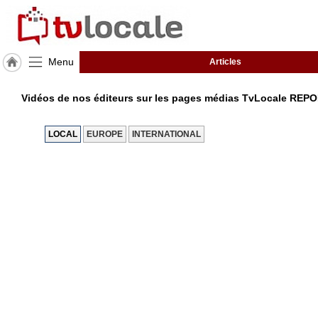
Menu
Articles
J'adhère
à
Vidéos de nos éditeurs sur les pages médias TvLocale RE
Hulcoq
ACCUEIL
LOCAL
EUROPE
INTERNATIONAL
Autriche
TvLocale
France
Accueil
RUBRIQUES
Agenda
Gazette