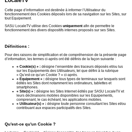
LocaleTV
Vidéos
Cette page d’information est destinée à informer l’Utilisateur du
fonctionnement des Cookies déposés lors de sa navigation sur les Sites, sur
Médias
tout Equipement.
du
groupe
SASU LocaleTV utilise des Cookies
uniquement
afin de permettre le
fonctionnement des divers dispositifs internes proposés sur ses Sites.
Blogs
Prémium
Définitions :
Inscription
annuaire
Pour des raisons de simplification et de compréhension de la présente page
pro
d’information, les termes ci-après ont été définis de la façon suivante :
« Cookie(s) » :
désigne l’ensemble des traceurs déposés et/ou lus
Accès
sur les Equipements des Utilisateurs, tel que défini à la rubrique
éditeur
« Qu’est-ce qu’un Cookie ? » ci-après.
« Equipement » :
désigne tous types de terminaux sur lesquels sont
édités les Sites dont notamment les ordinateurs, tablettes et
smartphones.
« Site(s) » :
désigne les Sites Internet édités par SASU LocaleTV et
leurs déclinaisons mobiles disponibles sur les Equipements,
comprenant, le cas échéant, les applications mobiles.
« Utilisateur(s) » :
désigne toute personne consultant les Sites et/ou
contribuant aux espaces participatifs des Sites.
Qu'est-ce qu'un Cookie ?