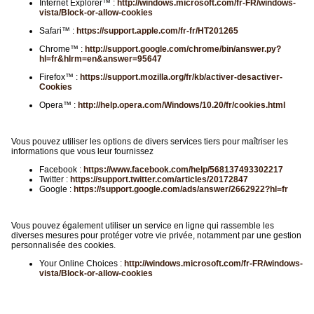
Internet Explorer™ :
http://windows.microsoft.com/fr-FR/windows-
vista/Block-or-allow-cookies
Safari™ :
https://support.apple.com/fr-fr/HT201265
Chrome™ :
http://support.google.com/chrome/bin/answer.py?
hl=fr&hlrm=en&answer=95647
Firefox™ :
https://support.mozilla.org/fr/kb/activer-desactiver-
Cookies
Opera™ :
http://help.opera.com/Windows/10.20/fr/cookies.html
Vous pouvez utiliser les options de divers services tiers pour maîtriser les
informations que vous leur fournissez
Facebook :
https://www.facebook.com/help/568137493302217
Twitter :
https://support.twitter.com/articles/20172847
Google :
https://support.google.com/ads/answer/2662922?hl=fr
Vous pouvez également utiliser un service en ligne qui rassemble les
diverses mesures pour protéger votre vie privée, notamment par une gestion
personnalisée des cookies.
Your Online Choices :
http://windows.microsoft.com/fr-FR/windows-
vista/Block-or-allow-cookies