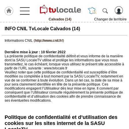
Calvados (14)
Changer de territoire
J'adhère
INFO CNIL TvLocale Calvados (14)
à
Hulcoq
Informations CNIL (
http://www.cnil.fr/
)
ACCUEIL
Calvados
Dernière mise à jour : 10 février 2022
(14)
La présente politique de confidentialité définit et vous informe de la manière
dont la SASU LocaleTV utilise et protège les informations que vous nous
transmettez, le cas échéant, lorsque vous utilisez le présent site accessible à
partir de l’URL suivante : www.tvlocale.fr
TvLocale
Veuillez noter que cette politique de confidentialité est susceptible d’être
France
modifiée ou complétée à tout moment par la SASU LocaleTV, notamment en
vue de se conformer à toute évolution. Dans un tel cas, la date de sa mise à
jour sera clairement identifiée en tête de la présente politique. Ces
Accueil
modifications engagent l’Utilisateur dès leur mise en ligne. Il convient par
conséquent que l’Utilisateur consulte régulièrement la présente politique de
RUBRIQUES
confidentialité et d’utilisation des cookies afin de prendre connaissance de
ses éventuelles modifications.
Agenda
Politique de confidentialité et d’utilisation des
Gazette
cookies sur les sites internet de la SASU