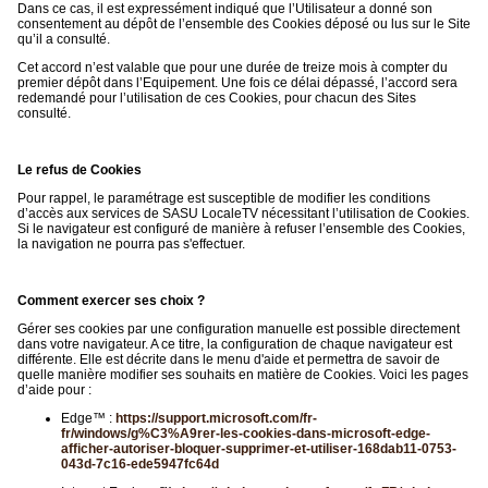
Dans ce cas, il est expressément indiqué que l’Utilisateur a donné son
consentement au dépôt de l’ensemble des Cookies déposé ou lus sur le Site
qu’il a consulté.
Cet accord n’est valable que pour une durée de treize mois à compter du
premier dépôt dans l’Equipement. Une fois ce délai dépassé, l’accord sera
redemandé pour l’utilisation de ces Cookies, pour chacun des Sites
consulté.
Le refus de Cookies
Pour rappel, le paramétrage est susceptible de modifier les conditions
d’accès aux services de SASU LocaleTV nécessitant l’utilisation de Cookies.
Si le navigateur est configuré de manière à refuser l’ensemble des Cookies,
la navigation ne pourra pas s'effectuer.
Comment exercer ses choix ?
Gérer ses cookies par une configuration manuelle est possible directement
dans votre navigateur. A ce titre, la configuration de chaque navigateur est
différente. Elle est décrite dans le menu d'aide et permettra de savoir de
quelle manière modifier ses souhaits en matière de Cookies. Voici les pages
d’aide pour :
Edge™ :
https://support.microsoft.com/fr-
fr/windows/g%C3%A9rer-les-cookies-dans-microsoft-edge-
afficher-autoriser-bloquer-supprimer-et-utiliser-168dab11-0753-
043d-7c16-ede5947fc64d