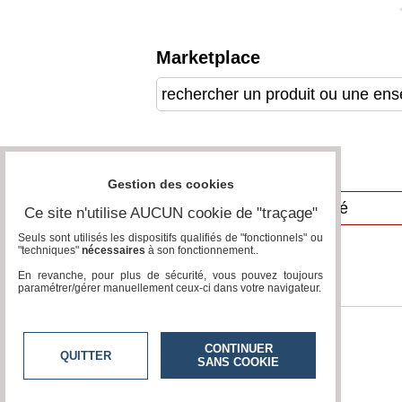
Gazette
Vidéos
Marketplace
Médias
du
groupe
Blogs
Prémium
Annuaire
Inscription
Gestion des cookies
annuaire
pro
Ce site n'utilise AUCUN cookie de "traçage"
Accès
Seuls sont utilisés les dispositifs qualifiés de "fonctionnels" ou
éditeur
"techniques"
nécessaires
à son fonctionnement..
En revanche, pour plus de sécurité, vous pouvez toujours
paramétrer/gérer manuellement ceux-ci dans votre navigateur.
CONTINUER
QUITTER
SANS COOKIE