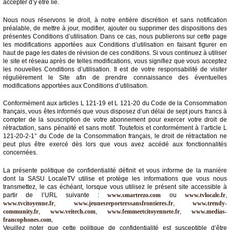
accepter d’y être lié.
Vidéos
Nous nous réservons le droit, à notre entière discrétion et sans notification
Médias
préalable, de mettre à jour, modifier, ajouter ou supprimer des dispositions des
du
présentes Conditions d’utilisation. Dans ce cas, nous publierons sur cette page
groupe
les modifications apportées aux Conditions d’utilisation en faisant figurer en
haut de page les dates de révision de ces conditions. Si vous continuez à utiliser
le site et réseau après de telles modifications, vous signifiez que vous acceptez
Blogs
Prémium
les nouvelles Conditions d’utilisation. Il est de votre responsabilité de visiter
régulièrement le Site afin de prendre connaissance des éventuelles
modifications apportées aux Conditions d’utilisation.
Inscription
annuaire
pro
Conformément aux articles L 121-19 et L 121-20 du Code de la Consommation
français, vous êtes informés que vous disposez d’un délai de sept jours francs à
compter de la souscription de votre abonnement pour exercer votre droit de
Accès
rétractation, sans pénalité et sans motif. Toutefois et conformément à l’article L
éditeur
121-20-2-1° du Code de la Consommation français, le droit de rétractation ne
peut plus être exercé dès lors que vous avez accédé aux fonctionnalités
concernées.
La présente politique de confidentialité définit et vous informe de la manière
dont la SASU LocaleTV utilise et protège les informations que vous nous
transmettez, le cas échéant, lorsque vous utilisez le présent site accessible à
partir de l’URL suivante :
www.smartrezo.com
ou
www.tvlocale.fr
,
www.tvcitoyenne.fr
,
www.jeunesreporterssansfrontieres.fr
,
www.trendy-
community.fr
,
www.veitech.com
,
www.femmeetcitoyennete.fr
,
www.medias-
francophones.com
,
Veuillez noter que cette politique de confidentialité est susceptible d’être