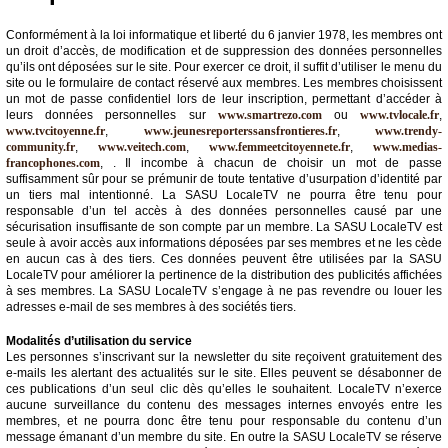
Conformément à la loi informatique et liberté du 6 janvier 1978, les membres ont
un droit d’accès, de modification et de suppression des données personnelles
qu’ils ont déposées sur le site. Pour exercer ce droit, il suffit d’utiliser le menu du
site ou le formulaire de contact réservé aux membres. Les membres choisissent
un mot de passe confidentiel lors de leur inscription, permettant d’accéder à
leurs données personnelles sur
www.smartrezo.com
ou
www.tvlocale.fr
,
www.tvcitoyenne.fr
,
www.jeunesreporterssansfrontieres.fr
,
www.trendy-
community.fr
,
www.veitech.com
,
www.femmeetcitoyennete.fr
,
www.medias-
francophones.com
, . Il incombe à chacun de choisir un mot de passe
suffisamment sûr pour se prémunir de toute tentative d’usurpation d’identité par
un tiers mal intentionné. La SASU LocaleTV ne pourra être tenu pour
responsable d’un tel accès à des données personnelles causé par une
sécurisation insuffisante de son compte par un membre. La SASU LocaleTV est
seule à avoir accès aux informations déposées par ses membres et ne les cède
en aucun cas à des tiers. Ces données peuvent être utilisées par la SASU
LocaleTV pour améliorer la pertinence de la distribution des publicités affichées
à ses membres. La SASU LocaleTV s’engage à ne pas revendre ou louer les
adresses e-mail de ses membres à des sociétés tiers.
Modalités d’utilisation du service
Les personnes s’inscrivant sur la newsletter du site reçoivent gratuitement des
e-mails les alertant des actualités sur le site. Elles peuvent se désabonner de
ces publications d’un seul clic dès qu’elles le souhaitent. LocaleTV n’exerce
aucune surveillance du contenu des messages internes envoyés entre les
membres, et ne pourra donc être tenu pour responsable du contenu d’un
message émanant d’un membre du site. En outre la SASU LocaleTV se réserve