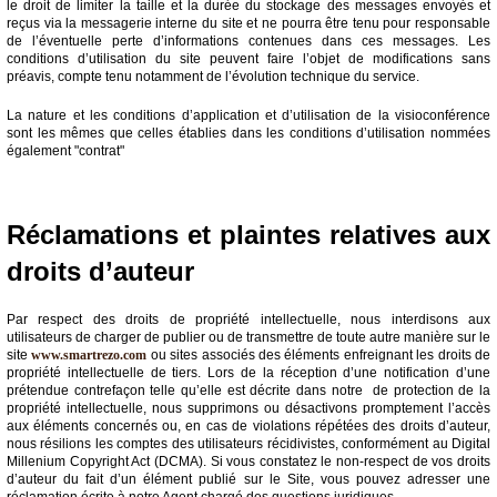
le droit de limiter la taille et la durée du stockage des messages envoyés et
reçus via la messagerie interne du site et ne pourra être tenu pour responsable
de l’éventuelle perte d’informations contenues dans ces messages. Les
conditions d’utilisation du site peuvent faire l’objet de modifications sans
préavis, compte tenu notamment de l’évolution technique du service.
La nature et les conditions d’application et d’utilisation de la visioconférence
sont les mêmes que celles établies dans les conditions d’utilisation nommées
également "contrat"
Réclamations et plaintes relatives aux
droits d’auteur
Par respect des droits de propriété intellectuelle, nous interdisons aux
utilisateurs de charger de publier ou de transmettre de toute autre manière sur le
site
www.smartrezo.com
ou sites associés des éléments enfreignant les droits de
propriété intellectuelle de tiers. Lors de la réception d’une notification d’une
prétendue contrefaçon telle qu’elle est décrite dans notre de protection de la
propriété intellectuelle, nous supprimons ou désactivons promptement l’accès
aux éléments concernés ou, en cas de violations répétées des droits d’auteur,
nous résilions les comptes des utilisateurs récidivistes, conformément au Digital
Millenium Copyright Act (DCMA). Si vous constatez le non-respect de vos droits
d’auteur du fait d’un élément publié sur le Site, vous pouvez adresser une
réclamation écrite à notre Agent chargé des questions juridiques.