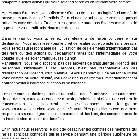
n’importe quelles actions qui vous seront disposées en utilisant votre compte.
Après vous être inscrit, vous disposez d’un ou de plusieurs login(s) et mot(s) de
passe personnels et confidentiels. Ceux-ci ne devront pas être communiqués ni
partagés avec des tiers. En aucun cas, nous ne pourrions être responsables de
la perte de vos identifiants et/ou mots de passe.
Dans le cas où vous utiliseriez ces éléments de façon contraire à leur
destination, Nous nous réservons le droit de résilier votre compte sans préavis.
Vous serez seul responsable de l’utilisation de ces éléments d’identification par
des tiers ou des actions ou déclarations faites par l’intermédiaire de votre
compte, qu’elles soient frauduleuses ou non.
Par ailleurs, Nous ne disposons pas des moyens de s’assurer de l’identité des
personnes s’inscrivant à ses services, n’est pas responsable en cas
d’usurpation de l’identité d’un membre. Si vous pensez qu’une personne utilise
votre compte ou votre identité, vous devez nous en informer immédiatement par
courrier postal à l’adresse ci-dessous mentionnée.
Lorsque vous souhaitez parrainer un ami et nous fournissez les coordonnées
de ce dernier, vous vous engagez à avoir préalablement obtenu de cet ami le
consentement au traitement de ses données par
le
groupe
www.smartrezo.com et/ou www.tvlocale.fr. Vous êtes par ailleurs exclusivement
responsable à notre égard de cette personne et des tiers, des conséquences de
la transmission de ses coordonnées.
Enfin nous nous réservons le droit de désactiver les comptes des membres qui
ne se sont pas connectés sur le service pendant une période supérieure ou