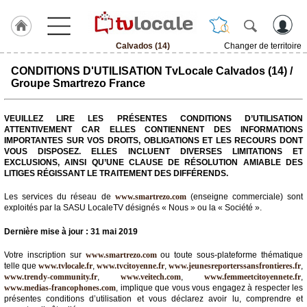
Calvados (14)
Changer de territoire
J'adhère
CONDITIONS D'UTILISATION TvLocale Calvados (14) /
à
Groupe Smartrezo France
Hulcoq
ACCUEIL
VEUILLEZ LIRE LES PRÉSENTES CONDITIONS D’UTILISATION
Calvados
ATTENTIVEMENT CAR ELLES CONTIENNENT DES INFORMATIONS
(14)
IMPORTANTES SUR VOS DROITS, OBLIGATIONS ET LES RECOURS DONT
VOUS DISPOSEZ. ELLES INCLUENT DIVERSES LIMITATIONS ET
EXCLUSIONS, AINSI QU’UNE CLAUSE DE RÉSOLUTION AMIABLE DES
TvLocale
LITIGES RÉGISSANT LE TRAITEMENT DES DIFFÉRENDS.
France
Les services du réseau de
www.smartrezo.com
(enseigne commerciale) sont
Accueil
exploités par la SASU LocaleTV désignés « Nous » ou la « Société ».
RUBRIQUES
Dernière mise à jour : 31 mai 2019
Votre inscription sur
www.smartrezo.com
ou toute sous-plateforme thématique
Agenda
telle que
www.tvlocale.fr
,
www.tvcitoyenne.fr
,
www.jeunesreporterssansfrontieres.fr
,
www.trendy-community.fr
,
www.veitech.com
,
www.femmeetcitoyennete.fr
,
www.medias-francophones.com
, implique que vous vous engagez à respecter les
Gazette
présentes conditions d’utilisation et vous déclarez avoir lu, comprendre et