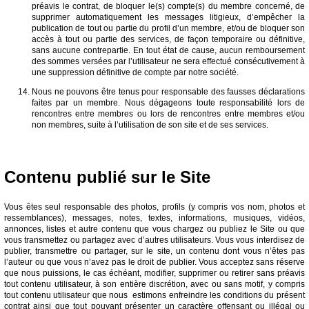
préavis le contrat, de bloquer le(s) compte(s) du membre concerné, de
supprimer automatiquement les messages litigieux, d’empêcher la
publication de tout ou partie du profil d’un membre, et/ou de bloquer son
accès à tout ou partie des services, de façon temporaire ou définitive,
sans aucune contrepartie. En tout état de cause, aucun remboursement
des sommes versées par l’utilisateur ne sera effectué consécutivement à
une suppression définitive de compte par notre société.
Nous ne pouvons être tenus pour responsable des fausses déclarations
faites par un membre. Nous dégageons toute responsabilité lors de
rencontres entre membres ou lors de rencontres entre membres et/ou
non membres, suite à l’utilisation de son site et de ses services.
Contenu publié sur le Site
Vous êtes seul responsable des photos, profils (y compris vos nom, photos et
ressemblances), messages, notes, textes, informations, musiques, vidéos,
annonces, listes et autre contenu que vous chargez ou publiez le Site ou que
vous transmettez ou partagez avec d’autres utilisateurs. Vous vous interdisez de
publier, transmettre ou partager, sur le site, un contenu dont vous n’êtes pas
l’auteur ou que vous n’avez pas le droit de publier. Vous acceptez sans réserve
que nous puissions, le cas échéant, modifier, supprimer ou retirer sans préavis
tout contenu utilisateur, à son entière discrétion, avec ou sans motif, y compris
tout contenu utilisateur que nous estimons enfreindre les conditions du présent
contrat ainsi que tout pouvant présenter un caractère offensant ou illégal ou