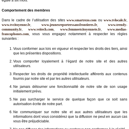
égale à six mois.
Comportement des membres
Dans le cadre de l’utilisation des sites
www.smartrezo.com
ou
www.tvlocale.fr
,
www.tvcitoyenne.fr
,
www.jeunesreporterssansfrontieres.fr
,
www.trendy-
community.fr
,
www.veitech.com
,
www.femmeetcitoyennete.fr
,
www.medias-
francophones.com
, vous vous engagez notamment à respecter les règles
suivantes :
Vous conformer aux lois en vigueur et respecter les droits des tiers, ainsi
que les présentes dispositions.
Vous comporter loyalement à l’égard de notre site et des autres
utilisateurs.
Respecter les droits de propriété intellectuelle afférents aux contenus
fournis par notre site et par les autres utilisateurs.
Ne jamais détourner une fonctionnalité de notre site de son usage
initialement prévu.
Ne pas surcharger le service de quelque façon que ce soit sans
autorisation écrite de notre part.
Ne communiquer sur notre site et aux autres utilisateurs que les
informations dont vous considérez que la diffusion ne peut en aucun cas
vous être préjudiciable.