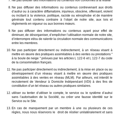
Ne pas diffuser des informations ou contenus non conformes à la réalité
Ne pas diffuser des informations ou contenus contrevenant aux droits
d’autrui ou à caractère diffamatoire, injurieux, obscène, offensant, violent
ou incitant à la violence, politique, raciste ou xénophobe et de manière
générale tout contenu contraire à l’objet de notre site, aux lois et
règlements en vigueur ou aux bonnes mœurs.
Ne pas diffuser des informations ou contenus ayant pour effet de
diminuer, de désorganiser, d’empêcher l’utilisation normale de notre site,
d’interrompre et/ou de ralentir la circulation normale des communications
entre les membres.
Ne pas participer directement ou indirectement, à un réseau visant à
mettre en œuvre des pratiques assimilables à des ventes ou prestations "
à la boule de neige " prévues par les articles L 122-6 et L 122-7 du code
de la consommation français.
Ne pas participer directement ou indirectement, à la mise en place ou au
développement d’un réseau visant à mettre en œuvre des pratiques
assimilables à des ventes en réseau (MLM). Par ailleurs, est interdit le
recrutement de Vendeur à Domicile Indépendant (VDI) à des fins de
constitution d’un tel réseau ou autres pratiques similaires.
utiliser ou tenter d’utiliser le compte, le service ou le système d’autrui
sans l’autorisation de la Société, ou créer une fausse identité sur le
Service ou le Site.
En cas de manquement par un membre à une ou plusieurs de ces
règles, nous nous réservons le droit de résilier unilatéralement et sans