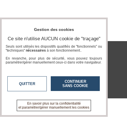
Gazette
Vidéos
Médias
Gestion des cookies
du
groupe
Ce site n'utilise AUCUN cookie de "traçage"
Blogs
Seuls sont utilisés les dispositifs qualifiés de "fonctionnels" ou
Prémium
"techniques"
nécessaires
à son fonctionnement..
tvlocale.fr
En revanche, pour plus de sécurité, vous pouvez toujours
Inscription
paramétrer/gérer manuellement ceux-ci dans votre navigateur.
annuaire
pro
Accès
CONTINUER
éditeur
QUITTER
SANS COOKIE
En savoir plus sur la confidentialité
et paramétrer/gérer manuellement les cookies