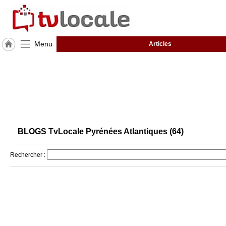
Menu
Articles
J'adhère
à
Hulcoq
ACCUEIL
Pyrénées
Atlantiques
(64)
BLOGS TvLocale Pyrénées Atlantiques (64)
TvLocale
France
Rechercher :
Accueil
RUBRIQUES
Agenda