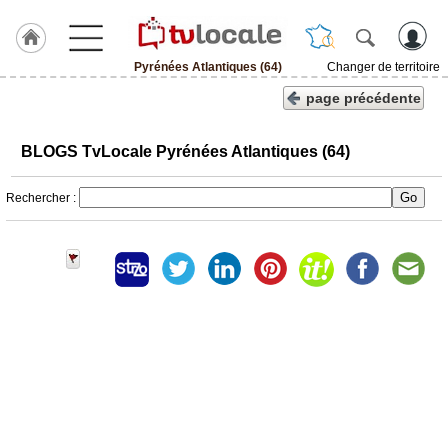
Pyrénées Atlantiques (64)
Changer de territoire
J'adhère
page précédente
à
Hulcoq
BLOGS TvLocale Pyrénées Atlantiques (64)
ACCUEIL
Pyrénées
Atlantiques
Rechercher :
(64)
TvLocale
France
Accueil
RUBRIQUES
Agenda
Gazette