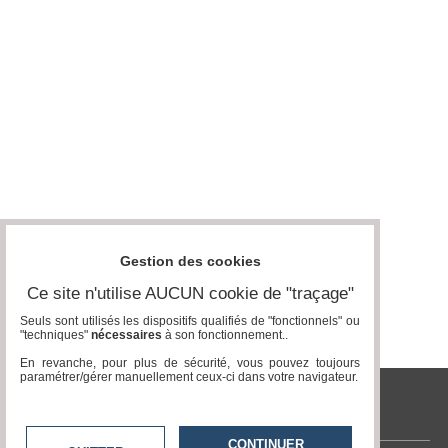
Vidéos
Médias
du
groupe
Blogs
Prémium
Inscription
annuaire
pro
Accès
Gestion des cookies
éditeur
Ce site n'utilise AUCUN cookie de "traçage"
Seuls sont utilisés les dispositifs qualifiés de "fonctionnels" ou
"techniques"
nécessaires
à son fonctionnement..
En revanche, pour plus de sécurité, vous pouvez toujours
paramétrer/gérer manuellement ceux-ci dans votre navigateur.
tvlocale.fr
CONTINUER