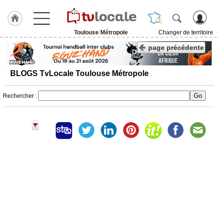
Toulouse Métropole
Changer de territoire
J'adhère
page précédente
à
Hulcoq
BLOGS TvLocale Toulouse Métropole
ACCUEIL
Toulouse
Métropole
Rechercher :
TvLocale
France
Accueil
RUBRIQUES
Agenda
Gazette