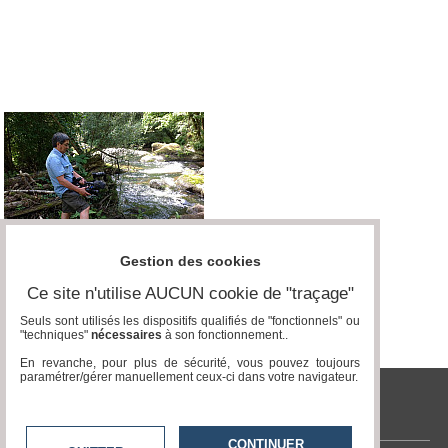
Vidéos
Médias
du
groupe
Blogs
Prémium
Inscription
annuaire
pro
Accès
éditeur
Gestion des cookies
Ce site n'utilise AUCUN cookie de "traçage"
Seuls sont utilisés les dispositifs qualifiés de "fonctionnels" ou
"techniques"
nécessaires
à son fonctionnement..
En revanche, pour plus de sécurité, vous pouvez toujours
paramétrer/gérer manuellement ceux-ci dans votre navigateur.
tvlocale.fr
CONTINUER