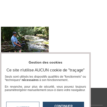
Vidéos
Médias
du
groupe
Blogs
Prémium
Inscription
annuaire
pro
Accès
éditeur
Gestion des cookies
Ce site n'utilise AUCUN cookie de "traçage"
Seuls sont utilisés les dispositifs qualifiés de "fonctionnels" ou
"techniques"
nécessaires
à son fonctionnement..
En revanche, pour plus de sécurité, vous pouvez toujours
paramétrer/gérer manuellement ceux-ci dans votre navigateur.
tvlocale.fr
CONTINUER