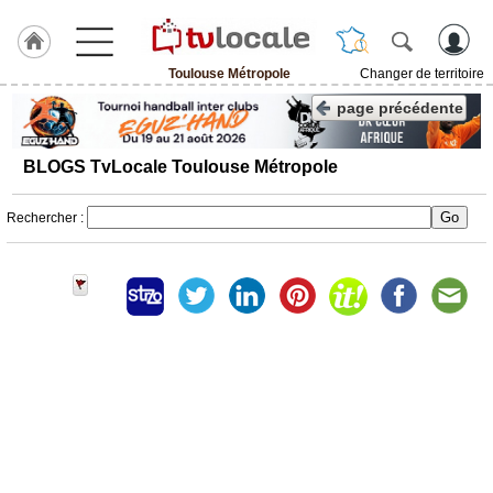
Toulouse Métropole
Changer de territoire
J'adhère
page précédente
à
Hulcoq
BLOGS TvLocale Toulouse Métropole
ACCUEIL
Toulouse
Métropole
Rechercher :
TvLocale
France
Accueil
RUBRIQUES
Agenda
Gazette