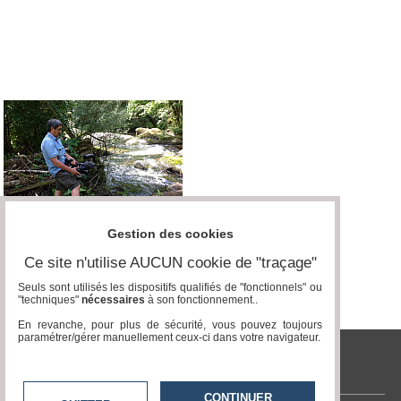
Vidéos
Médias
du
groupe
Blogs
Prémium
Inscription
annuaire
pro
Accès
éditeur
Gestion des cookies
Ce site n'utilise AUCUN cookie de "traçage"
Seuls sont utilisés les dispositifs qualifiés de "fonctionnels" ou
"techniques"
nécessaires
à son fonctionnement..
En revanche, pour plus de sécurité, vous pouvez toujours
paramétrer/gérer manuellement ceux-ci dans votre navigateur.
tvlocale.fr
CONTINUER