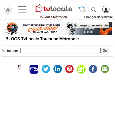
Toulouse Métropole
Changer de territoire
J'adhère
page précédente
à
Hulcoq
BLOGS TvLocale Toulouse Métropole
ACCUEIL
Toulouse
Métropole
Rechercher :
TvLocale
France
Accueil
RUBRIQUES
Agenda
Gazette