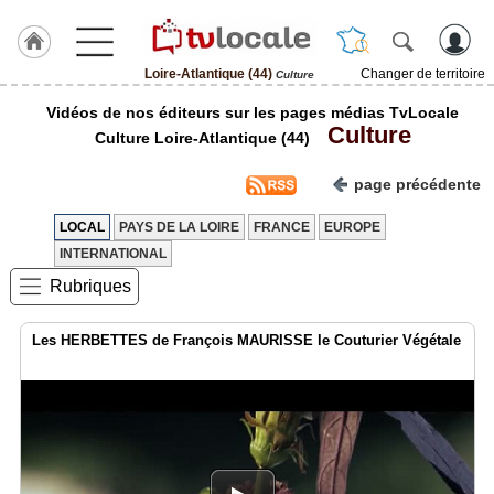
Loire-Atlantique (44)
Changer de territoire
Culture
J'adhère
Vidéos de nos éditeurs sur les pages médias TvLocale
à
Culture
Hulcoq
Culture Loire-Atlantique (44)
ACCUEIL
page précédente
Loire-
Atlantique
(44)
LOCAL
PAYS DE LA LOIRE
FRANCE
EUROPE
INTERNATIONAL
TvLocale
Rubriques
France
Accueil
Les HERBETTES de François MAURISSE le Couturier Végétale
RUBRIQUES
Agenda
Gazette