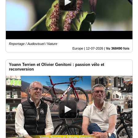
Vidéos
Médias
du
groupe
Blogs
Reportage / Audiovisuel / Nature
Prémium
Europe |
12-07-2026
|
Vu 368490 fois
Inscription
annuaire
Yoann Terrien et Olivier Genitoni : passion vélo et
pro
reconversion
Accès
éditeur