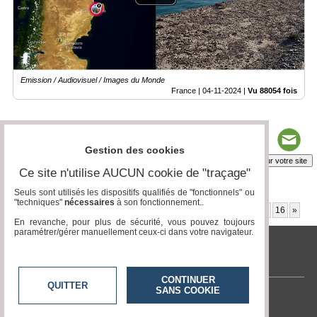
Emission / Audiovisuel / Images du Monde
France |
04-11-2024
|
Vu 88054 fois
Gestion des cookies
Insérez sur votre site
Ce site n'utilise AUCUN cookie de "traçage"
Seuls sont utilisés les dispositifs qualifiés de "fonctionnels" ou
"techniques"
nécessaires
à son fonctionnement..
Page 1 / 19
1
2
3
4
5
6
7
8
9
10
11
12
13
14
15
16
»
En revanche, pour plus de sécurité, vous pouvez toujours
paramétrer/gérer manuellement ceux-ci dans votre navigateur.
tvlocale.fr
CONTINUER
QUITTER
SANS COOKIE
Contactez-nous