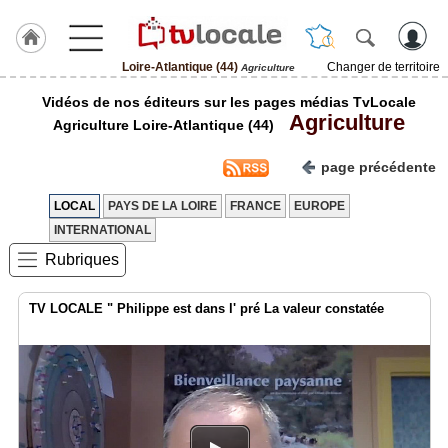
Loire-Atlantique (44)
Changer de territoire
Agriculture
J'adhère
Vidéos de nos éditeurs sur les pages médias TvLocale
à
Agriculture
Hulcoq
Agriculture Loire-Atlantique (44)
ACCUEIL
page précédente
Loire-
Atlantique
(44)
LOCAL
PAYS DE LA LOIRE
FRANCE
EUROPE
INTERNATIONAL
TvLocale
Rubriques
France
Accueil
TV LOCALE " Philippe est dans l' pré La valeur constatée
RUBRIQUES
Agenda
Gazette