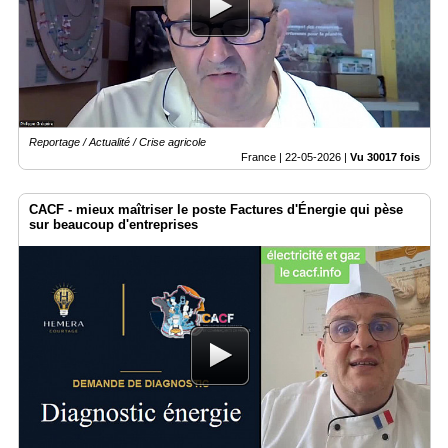
Vidéos
Médias
du
groupe
Blogs
Reportage / Actualité / Crise agricole
Prémium
France |
22-05-2026
|
Vu 30017 fois
Inscription
annuaire
CACF - mieux maîtriser le poste Factures d'Énergie qui pèse
pro
sur beaucoup d'entreprises
Accès
éditeur