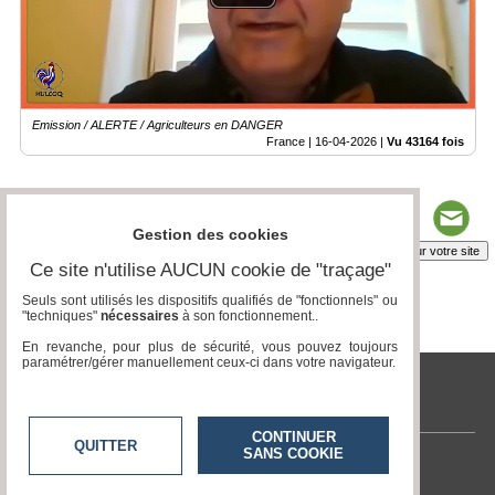
Emission / ALERTE / Agriculteurs en DANGER
France |
16-04-2026
|
Vu 43164 fois
Gestion des cookies
Insérez sur votre site
Ce site n'utilise AUCUN cookie de "traçage"
Seuls sont utilisés les dispositifs qualifiés de "fonctionnels" ou
"techniques"
nécessaires
à son fonctionnement..
Page 1 / 9
1
2
3
4
5
6
7
8
9
En revanche, pour plus de sécurité, vous pouvez toujours
paramétrer/gérer manuellement ceux-ci dans votre navigateur.
tvlocale.fr
CONTINUER
QUITTER
SANS COOKIE
Contactez-nous