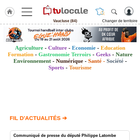
Vaucluse (84)
Changer de territoire
J'adhère
à
Hulcoq
Agriculture
-
Culture
-
Economie
-
Education
ACCUEIL
Formation
-
Gastronomie Terroirs
-
Geeks
-
Nature
Vaucluse
(84)
Environnement
-
Numérique
-
Santé
-
Société
-
Sports
-
Tourisme
TvLocale
France
Accueil
RUBRIQUES
FIL D'ACTUALITÉS ➔
Agenda
Gazette
Communiqué de presse du député Philippe Latombe