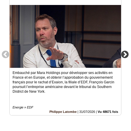
Vidéos
Médias
du
groupe
Blogs
Prémium
Inscription
annuaire
pro
Accès
Embauché par Mara Holdings pour développer ses activités en
éditeur
France et en Europe, et obtenir l’approbation du gouvernement
français pour le rachat d’Exaion, la filiale d’EDF, François Garcin
poursuit l’entreprise américaine devant le tribunal du Southern
District de New York.
Energie » EDF
Philippe Latombe
|
31/07/2026
|
Vu 48671 fois