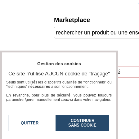
Gazette
Vidéos
Marketplace
Médias
du
groupe
Blogs
Prémium
Annuaire
Inscription
Gestion des cookies
annuaire
pro
Ce site n'utilise AUCUN cookie de "traçage"
Accès
Seuls sont utilisés les dispositifs qualifiés de "fonctionnels" ou
éditeur
"techniques"
nécessaires
à son fonctionnement..
En revanche, pour plus de sécurité, vous pouvez toujours
paramétrer/gérer manuellement ceux-ci dans votre navigateur.
CONTINUER
QUITTER
SANS COOKIE