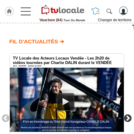
Vaucluse (84)
Changer de territoire
Tour Du Monde
J'adhère
à
Hulcoq
FIL D'ACTUALITÉS ➔
ACCUEIL
Vaucluse
(84)
TV Locale des Acteurs Locaux Vendée - Les 2h20 de
vidéos tournées par Charlie DALIN durant le VENDÉE
GLOBE 2024/25
TvLocale
France
Accueil
RUBRIQUES
Agenda
Gazette