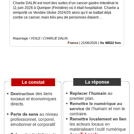
Charlie DALIN est mort des suites d’un cancer gastro-intestinal le
Vidéos
11 juin 2026 à Quimper (Finistère) où il était hospitalisé. Charlie a
remporté ce Vendée Globe 2024/25 alors qu’il se battait déjà
Médias
contre ce cancer, mais très peu de personnes étaient ...
du
groupe
Blogs
Reportage / VOILE / CHARLIE DALIN
Prémium
France
|
21/06/2026
|
Vu 48522 fois
Inscription
annuaire
pro
Accès
éditeur