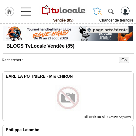
Vendée (85)
Changer de territoire
J'adhère
page précédente
à
Hulcoq
BLOGS TvLocale Vendée (85)
ACCUEIL
Vendée
(85)
Rechercher :
TvLocale
EARL LA POTINIERE - Mrs CHIRON
France
Accueil
RUBRIQUES
attaché au site
Agenda
Treize Septiers
Gazette
Philippe Latombe