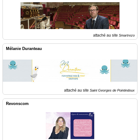
Vidéos
Médias
du
groupe
attaché au site
Smartrezo
Blogs
Prémium
Mélanie Duranteau
Inscription
annuaire
pro
Accès
éditeur
attaché au site
Saint Georges de Pointindoux
Revonscom