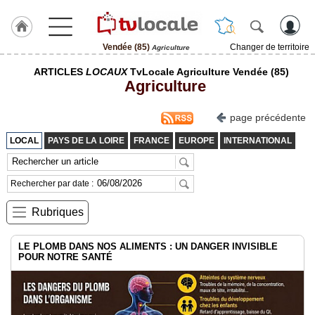
Vendée (85)
Changer de territoire
Agriculture
J'adhère
ARTICLES
LOCAUX
TvLocale Agriculture Vendée (85)
à
Agriculture
Hulcoq
ACCUEIL
page précédente
Vendée
(85)
LOCAL
PAYS DE LA LOIRE
FRANCE
EUROPE
INTERNATIONAL
TvLocale
France
Rechercher par date :
Accueil
Rubriques
RUBRIQUES
LE PLOMB DANS NOS ALIMENTS : UN DANGER INVISIBLE
POUR NOTRE SANTÉ
Agenda
Gazette