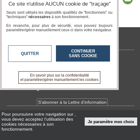
Ce site n'utilise AUCUN cookie de "traçage"
Seuls sont utilisés les dispositifs qualifiés de "fonctionnels" ou
"techniques"
nécessaires
à son fonctionnement..
Page 1 / 2
1
2
En revanche, pour plus de sécurité, vous pouvez toujours
paramétrer/gérer manuellement ceux-ci dans votre navigateur.
tvlocale.fr
CONTINUER
QUITTER
SANS COOKIE
Contactez-nous
En savoir +
A propos de tvlocale.fr
En savoir plus sur la confidentialité
et paramétrer/gérer manuellement les cookies
Devenir délégué
S'abonner à la Lettre d'information
Pour poursuivre votre navigation sur
,
Infos
CNIL/RGPD
vous devez acceptez l’utilisation des
Je paramètre mes choix
Conditions Générales d'Utilisation
cookies nécessaires à son
fonctionnement.
« accès éditeur »