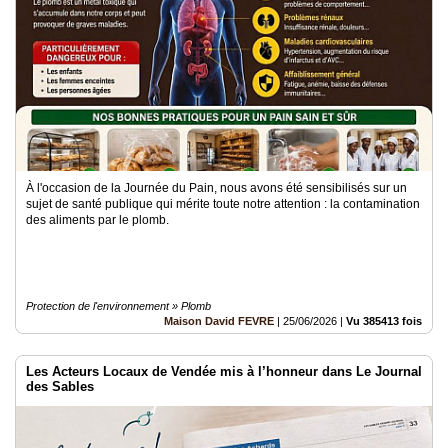
Vidéos
Médias
du
groupe
Blogs
Prémium
Inscription
annuaire
À l'occasion de la Journée du Pain, nous avons été sensibilisés sur un
pro
sujet de santé publique qui mérite toute notre attention : la contamination
des aliments par le plomb.
Accès
éditeur
Protection de l'environnement » Plomb
Maison David FEVRE
|
25/06/2026
|
Vu 385413 fois
Les Acteurs Locaux de Vendée mis à l’honneur dans Le Journal
des Sables