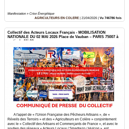
Manifestation » Crise Énergétique
AGRICULTEURS EN COLERE
|
21/04/2026
|
Vu 746786 fois
Collectif des Acteurs Locaux Français - MOBILISATION
NATIONALE DU 02 MAI 2026 Place de Vauban – PARIS 75007 à
partir de 11h00
A l'appel de « l'Union Française des Pêcheurs Artisans », de «
Réveils des Terroirs » et des « Agriculteurs en Colère » conjointement
avec le « Collectif des Artisans et Commerçants de France », et avec le
soutien des réseaux « Acteurs Locaux / Smartrezo / Hulcoq », est