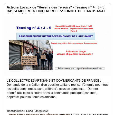
Acteurs Locaux de ''Réveils des Terroirs'' - Teasing n° 4 : J - 5
RASSEMBLEMENT INTERPROFESSIONNEL DE L'ARTISANAT
du 2 mai à Paris Invalides
LE COLLECTF DES ARTISANS ET COMMERCANTS DE FRANCE :
Demande de la création d'un bouclier tarifaire réel sur l'énergie pour tous
les petits commerces, sans critère d'exclusion complexe. Donner
priorité aux circuits courts dans la commande publique (cantines,
hopitaux, pour soutenir les artisans..
Manifestation » Crise Énergétique
UFPA Union Française des Pêcheurs Artisans
|
27/04/2026
|
Vu 662789 fois