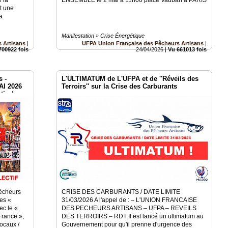
t une
a
Manifestation » Crise Énergétique
 Artisans
|
UFPA Union Française des Pêcheurs Artisans
|
700922 fois
24/04/2026
|
Vu 661013 fois
s -
L'ULTIMATUM de L'UFPA et de ''Réveils des
I 2026
Terroirs'' sur la Crise des Carburants
tir de
êcheurs
CRISE DES CARBURANTS / DATE LIMITE
des «
31/03/2026 A l'appel de : – L'UNION FRANCAISE
ec le «
DES PECHEURS ARTISANS – UFPA – REVEILS
France »,
DES TERROIRS – RDT Il est lancé un ultimatum au
ocaux /
Gouvernement pour qu'il prenne d'urgence des