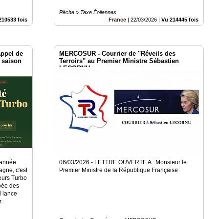
Pêche » Taxe Éoliennes
210533 fois
France
|
22/03/2026
|
Vu 214445 fois
'appel de
MERCOSUR - Courrier de ''Réveils des
a saison
Terroirs'' au Premier Ministre Sébastien
LECORNU
 année
06/03/2026 - LETTRE OUVERTE A : Monsieur le
agne, c'est
Premier Ministre de la République Française
teurs Turbo
bée des
l lance
..