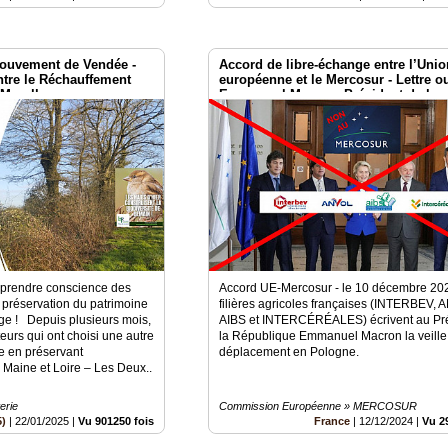
ouvement de Vendée -
Accord de libre-échange entre l’Unio
tre le Réchauffement
européenne et le Mercosur - Lettre o
 Marolleau
Emmanuel Macron, Président de la
République française
 prendre conscience des
Accord UE-Mercosur - le 10 décembre 202
la préservation du patrimoine
filières agricoles françaises (INTERBEV,
ge ! Depuis plusieurs mois,
AIBS et INTERCÉRÉALES) écrivent au Pré
teurs qui ont choisi une autre
la République Emmanuel Macron la veille
re en préservant
déplacement en Pologne.
 Maine et Loire – Les Deux..
erie
Commission Européenne » MERCOSUR
5)
|
22/01/2025
|
Vu 901250 fois
France
|
12/12/2024
|
Vu 2