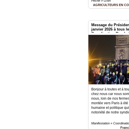
Pêche » GNR
AGRICULTEURS EN C
Message du Président
janvier 2026 à tous l
Coordination Rurale 
Bonjour à toutes et à tou
chez nous car nous somm
nous, loin de nos fermes,
montée vers Paris à été
humaine et politique qu
notoriété de notre syndi
Manifestation » Coordinati
Fran