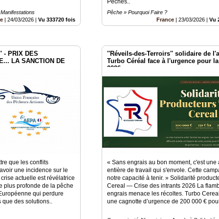
Pêches..
 Manifestations
Pêche » Pourquoi Faire ?
ne
|
24/03/2026
|
Vu 333720 fois
France
|
23/03/2026
|
Vu 
s'' - PRIX DES
''Réveils-des-Terroirs'' solidaire de l
... LA SANCTION DE
Turbo Céréal face à l'urgence pour l
2026
re que les conflits
« Sans engrais au bon moment, c'est une
avoir une incidence sur le
entière de travail qui s'envole. Cette camp
crise actuelle est révélatrice
notre capacité à tenir. » Solidarité produc
lle plus profonde de la pêche
Cereal — Crise des intrants 2026 La flam
 Européenne qui perdure
engrais menace les récoltes. Turbo Cerea
que des solutions..
une cagnotte d’urgence de 200 000 € pour