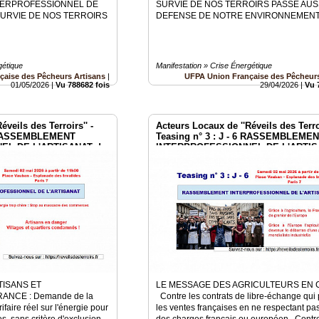
ERPROFESSIONNEL DE
SURVIE DE NOS TERROIRS PASSE AUSS
 SURVIE DE NOS TERROIRS
DEFENSE DE NOTRE ENVIRONNEMENT
gétique
Manifestation » Crise Énergétique
çaise des Pêcheurs Artisans
|
UFPA Union Française des Pêcheurs
01/05/2026
|
Vu 788682 fois
29/04/2026
|
Vu 
veils des Terroirs'' -
Acteurs Locaux de ''Réveils des Terroi
 5 RASSEMBLEMENT
Teasing n° 3 : J - 6 RASSEMBLEME
EL DE L'ARTISANAT du
INTERPROFESSIONNEL DE L'ARTIS
es
2 mai à Paris Invalides
TISANS ET
LE MESSAGE DES AGRICULTEURS EN 
NCE : Demande de la
Contre les contrats de libre-échange qui
rifaire réel sur l'énergie pour
les ventes françaises en ne respectant pas
s, sans critère d'exclusion
des charges français ou européen Contre