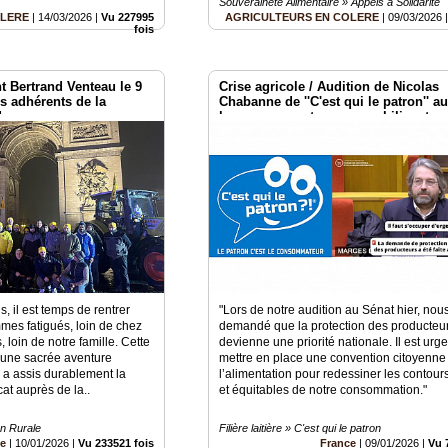
Souveraineté Alimentaire » Appels à Solidarité
OLERE
|
14/03/2026
|
Vu 227995
AGRICULTEURS EN COLERE
|
09/03/2026
fois
 Bertrand Venteau le 9
Crise agricole / Audition de Nicolas
es adhérents de la
Chabanne de ''C'est qui le patron'' au
!
les consommateurs se mobilisent p
trouver des solutions
s, il est temps de rentrer
"Lors de notre audition au Sénat hier, nou
es fatigués, loin de chez
demandé que la protection des producteu
 loin de notre famille. Cette
devienne une priorité nationale. Il est urg
 une sacrée aventure
mettre en place une convention citoyenne
i a assis durablement la
l’alimentation pour redessiner les contour
cat auprès de la..
et équitables de notre consommation."
on Rurale
Filière laitière » C'est qui le patron
ce
|
10/01/2026
|
Vu 233521 fois
France
|
09/01/2026
|
Vu 