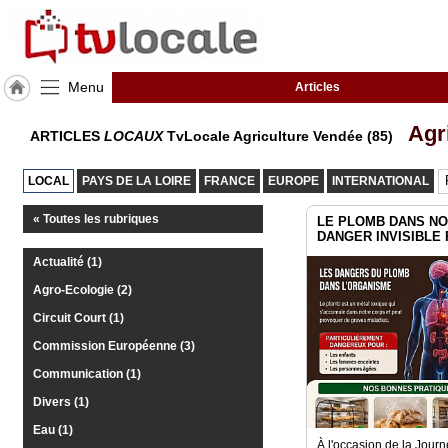
Menu
Articles
J'adhère
Agri
ARTICLES
LOCAUX
TvLocale Agriculture Vendée (85)
à
Hulcoq
LOCAL
PAYS DE LA LOIRE
FRANCE
EUROPE
INTERNATIONAL
ACCUEIL
Vendée
(85)
« Toutes les rubriques
LE PLOMB DANS NO
DANGER INVISIBLE
Actualité (1)
TvLocale
France
Agro-Ecologie (2)
Circuit Court (1)
Accueil
Commission Européenne (3)
RUBRIQUES
Communication (1)
Divers (1)
Agenda
Eau (1)
À l'occasion de la Jour