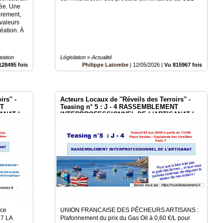
dée. Une
èrement,
 valeurs
éation. À
tation
Législation » Actualité
128495 fois
Philippe Latombe
|
12/05/2026
|
Vu 815967 fois
rs'' -
Acteurs Locaux de ''Réveils des Terroirs'' -
NT
Teasing n° 5 : J - 4 RASSEMBLEMENT
ANAT le
INTERPROFESSIONNEL DE L'ARTISANAT le
2 mai à Paris Invalides
ace
UNION FRANCAISE DES PÊCHEURS ARTISANS :
 7 LA
Plafonnement du prix du Gas Oil à 0,60 €/L pour