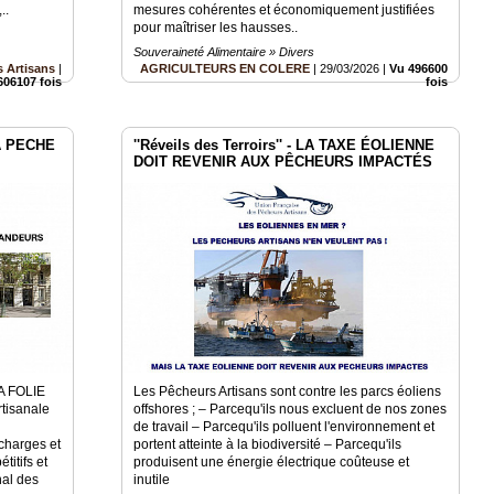
..
mesures cohérentes et économiquement justifiées
pour maîtriser les hausses..
Souveraineté Alimentaire » Divers
 Artisans
|
AGRICULTEURS EN COLERE
|
29/03/2026
|
Vu 496600
606107 fois
fois
LA PECHE
''Réveils des Terroirs'' - LA TAXE ÉOLIENNE
DOIT REVENIR AUX PÊCHEURS IMPACTÉS
A FOLIE
Les Pêcheurs Artisans sont contre les parcs éoliens
tisanale
offshores ; – Parcequ'ils nous excluent de nos zones
de travail – Parcequ'ils polluent l'environnement et
charges et
portent atteinte à la biodiversité – Parcequ'ils
titifs et
produisent une énergie électrique coûteuse et
nal des
inutile