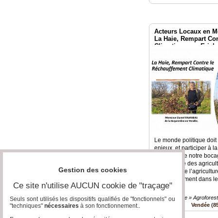
Acteurs Locaux en M
La Haie, Rempart Con
Climatique par Erick
Le monde politique doit
enjeux, et participer à 
paysager de notre boca
je rencontre des agricul
Gestion des cookies
approche de l’agricultu
l’environnement dans le
Ce site n'utilise AUCUN cookie de "traçage"
Agro-Ecologie » Agroforest
Seuls sont utilisés les dispositifs qualifiés de "fonctionnels" ou
Vendée (8
"techniques"
nécessaires
à son fonctionnement..