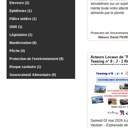
Gazette
Eleveurs (2)
sensibilisés sur un suje
mérite toute notre attent
Epidémies (1)
Vidéos
aliments par le plomb.
Filière laitière (1)
Médias
du
GNR (1)
groupe
Protection de l'environnem
Législation (1)
Maison David FEV
Blogs
Manifestation (8)
Prémium
Pêche (4)
Acteurs Locaux de ''Ré
Inscription
Protection de l'environnement (9)
annuaire
Teasing n° 8 : J -
pro
INTERPROFESSIONNE
Risque sanitaire (1)
2 mai à Paris Invalid
Souveraineté Alimentaire (9)
Accès
éditeur
Samedi 02 mai 2026 à p
Vauban – Esplanade des