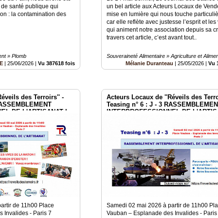
t de santé publique qui
un bel article aux Acteurs Locaux de Ven
ion : la contamination des
mise en lumière qui nous touche particuli
car elle reflète avec justesse l’esprit et les
qui animent notre association depuis sa cr
travers cet article, c’est avant tout..
ent » Plomb
Souveraineté Alimentaire » Agriculture et Alimen
RE
|
25/06/2026
|
Vu 387618 fois
Mélanie Duranteau
|
25/05/2026
|
Vu 
veils des Terroirs'' -
Acteurs Locaux de ''Réveils des Terroi
 1 RASSEMBLEMENT
Teasing n° 6 : J - 3 RASSEMBLEME
L DE L'ARTISANAT le
INTERPROFESSIONNEL DE L'ARTIS
es
2 mai à Paris Invalides
artir de 11h00 Place
Samedi 02 mai 2026 à partir de 11h00 Pl
 Invalides - Paris 7
Vauban – Esplanade des Invalides - Paris