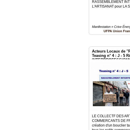
RASSEMBLEMENT INT
L'ARTISANAT pour LA
Manifestation » Crise Éner
UFPA Union Fran
Acteurs Locaux de ''Ré
Teasing n° 4 : J -
INTERPROFESSIONN
2 mai à Paris Invalid
LE COLLECTF DES AR
COMMERCANTS DE FRA
création d'un bouclier ta
tous les petits commerce