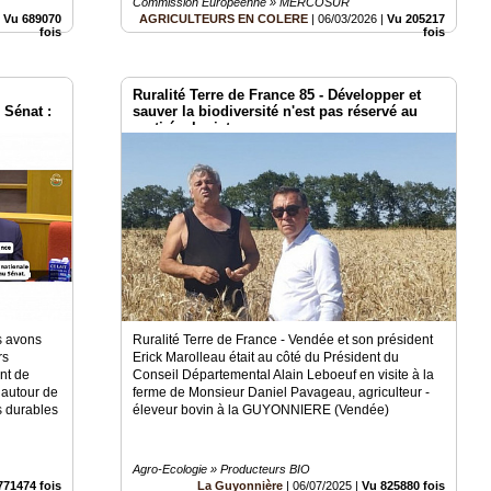
Commission Européenne » MERCOSUR
|
Vu 689070
AGRICULTEURS EN COLERE
|
06/03/2026
|
Vu 205217
fois
fois
Ruralité Terre de France 85 - Développer et
 Sénat :
sauver la biodiversité n'est pas réservé au
our
parti écologiste.
s avons
Ruralité Terre de France - Vendée et son président
rs
Erick Marolleau était au côté du Président du
ent de
Conseil Départemental Alain Leboeuf en visite à la
 autour de
ferme de Monsieur Daniel Pavageau, agriculteur -
s durables
éleveur bovin à la GUYONNIERE (Vendée)
Agro-Ecologie » Producteurs BIO
771474 fois
La Guyonnière
|
06/07/2025
|
Vu 825880 fois