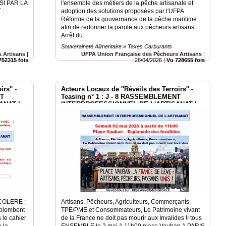
I PAR LA
l'ensemble des métiers de la pêche artisanale et
 :
adoption des solutions proposées par l'UFPA
Réforme de la gouvernance de la pêche maritime
afin de redonner la parole aux pêcheurs artisans
Arrêt du..
Souveraineté Alimentaire » Taxes Carburants
 Artisans
|
UFPA Union Française des Pêcheurs Artisans
|
752315 fois
28/04/2026
|
Vu 728655 fois
rs'' -
Acteurs Locaux de ''Réveils des Terroirs'' -
NT
Teasing n° 1 : J - 8 RASSEMBLEMENT
ANAT le
INTERPROFESSIONNEL DE L'ARTISANAT le
2 mai à Paris Invalides
COLERE :
Artisans, Pêcheurs, Agriculteurs, Commerçants,
 plombent
TPE/PME et Consommateurs, Le Patrimoine vivant
 le cahier
de la France ne doit pas mourir aux Invalides !! tous
 la
ENSEMBLE le 2 mai à 11h00 place Vauban à PARIS