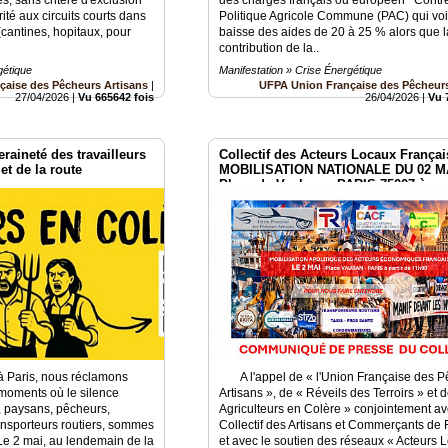
té aux circuits courts dans
Politique Agricole Commune (PAC) qui voi
antines, hopitaux, pour
baisse des aides de 20 à 25 % alors que l
contribution de la..
gétique
Manifestation » Crise Énergétique
çaise des Pêcheurs Artisans
|
UFPA Union Française des Pêcheurs
27/04/2026
|
Vu 665642 fois
26/04/2026
|
Vu 
raineté des travailleurs
Collectif des Acteurs Locaux Françai
 et de la route
MOBILISATION NATIONALE DU 02 MA
Place de Vauban – PARIS 75007 à par
11h00
à Paris, nous réclamons
A l'appel de « l'Union Française des P
s moments où le silence
Artisans », de « Réveils des Terroirs » et 
, paysans, pêcheurs,
Agriculteurs en Colère » conjointement av
transporteurs routiers, sommes
Collectif des Artisans et Commerçants de 
Le 2 mai, au lendemain de la
et avec le soutien des réseaux « Acteurs L