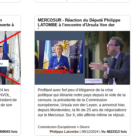
n
MERCOSUR - Réaction du Député Philippe
uverte à
LATOMBE à l'encontre d'Ursula Von der
Leyen
4 les
Profitant avec fort peu d’élégance de la crise
 ANVOL,
politique qui ébranle notre pays depuis le vote de la
sident de
censure, la présidente de la Commission
 de son
européenne, Ursula von der Leyen, a annoncé hier,
depuis Montevideo, la fin de 25 ans de négociations
sur le Mercosur. Sur X, elle affirme même se réjouir..
Commission Européenne » Divers
909043 fois
Philippe Latombe
|
08/12/2024
|
Vu 4823313 fois