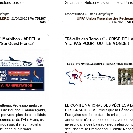
pelons tous les..
Smartrezo / Hulcoq », est organisé à Paris,
gétique
Manifestation » Crise Énergétique
OLERE
|
21/04/2026
|
Vu 751207
UFPA Union Française des Pêcheurs
fois
21/04/2026
|
Vu 
s'' Morbihan - APPEL A
''Réveils des Terroirs'' - CRISE DE 
Spi Ouest-France"
? … PAS POUR TOUT LE MONDE !
ulteurs, Professionnels de
LE COMITE NATIONAL DES PÊCHES A L
iers de Bouche, Commerçants,
DES GRANDEURS Alors que la Pêche Ar
 pouvons plus de ces diktats
Française s'enfonce dans la crise, que les
enne et de l'État Français
armements n'ont plus de quoi payer leurs 
us sacrifier sur l'autel u
investir dans des bateaux neufs plus compé
 et de subir, sans..
sécurisants, le Président du Comité Natio