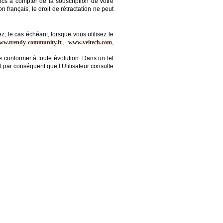
cs à compter de la souscription de votre
français, le droit de rétractation ne peut
z, le cas échéant, lorsque vous utilisez le
ww.trendy-community.fr
,
www.veitech.com
,
 conformer à toute évolution. Dans un tel
nt par conséquent que l’Utilisateur consulte