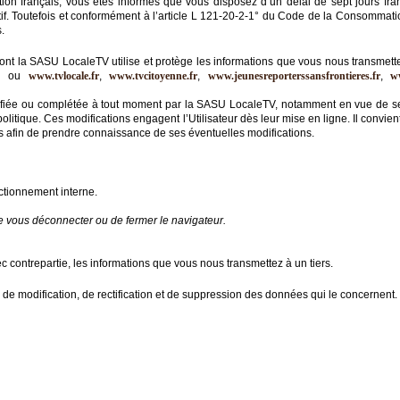
 français, vous êtes informés que vous disposez d’un délai de sept jours fran
if. Toutefois et conformément à l’article L 121-20-2-1° du Code de la Consommation 
.
dont la SASU LocaleTV utilise et protège les informations que vous nous transmette
m
ou
www.tvlocale.fr
,
www.tvcitoyenne.fr
,
www.jeunesreporterssansfrontieres.fr
,
w
 modifiée ou complétée à tout moment par la SASU LocaleTV, notamment en vue de se
politique. Ces modifications engagent l’Utilisateur dès leur mise en ligne. Il convie
ies afin de prendre connaissance de ses éventuelles modifications.
nctionnement interne.
de vous déconnecter ou de fermer le navigateur.
ontrepartie, les informations que vous nous transmettez à un tiers.
ès, de modification, de rectification et de suppression des données qui le concernent.