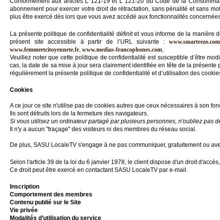
Conformément aux articles L 121-19 et L 121-20 du Code de la Consommation
abonnement pour exercer votre droit de rétractation, sans pénalité et sans mot
Gazette
plus être exercé dès lors que vous avez accédé aux fonctionnalités concernées
Vidéos
La présente politique de confidentialité définit et vous informe de la manière 
présent site accessible à partir de l’URL suivante :
www.smartrezo.co
www.femmeetcitoyennete.fr
,
www.medias-francophones.com
,
Médias
Veuillez noter que cette politique de confidentialité est susceptible d’être
du
cas, la date de sa mise à jour sera clairement identifiée en tête de la présente 
groupe
régulièrement la présente politique de confidentialité et d’utilisation des cook
Blogs
Cookies
Prémium
A ce jour ce site n'utilise pas de cookies autres que ceux nécessaires à son fo
Inscription
Ils sont détruits lors de la fermeture des navigateurs.
annuaire
Si vous utilisez un ordinateur partagé par plusieurs personnes, n'oubliez pas 
pro
Il n'y a aucun "traçage" des visiteurs ni des membres du réseau social.
Accès
De plus, SASU LocaleTV s'engage à ne pas communiquer, gratuitement ou avec c
éditeur
Selon l'article 39 de la loi du 6 janvier 1978, le client dispose d'un droit d'acc
Ce droit peut être exercé en contactant SASU LocaleTV par e-mail.
Inscription
Comportement des membres
Contenu publié sur le Site
Vie privée
Modalités d’utilisation du service