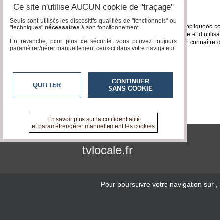
Ce site n'utilise AUCUN cookie de "traçage"
Droit applicable - attribution de juridiction
Seuls sont utilisés les dispositifs qualifiés de "fonctionnels" ou
Les présentes conditions générales sont régies, interprétées et appliquées con
"techniques"
nécessaires
à son fonctionnement..
d’un terme ou d’une disposition des présentes conditions de vente et d’utilisa
En revanche, pour plus de sécurité, vous pouvez toujours
ressort du siège de notre société seront seules compétentes pour connaître de to
paramétrer/gérer manuellement ceux-ci dans votre navigateur.
exécution et/ou leur résiliation et ses conséquences.
Hébergement
CONTINUER
Scaleway/Dedibox
-
OVHcloud
QUITTER
SANS COOKIE
En savoir plus sur la confidentialité
et paramétrer/gérer manuellement les cookies
tvlocale.fr
Pour poursuivre votre navigation sur
,