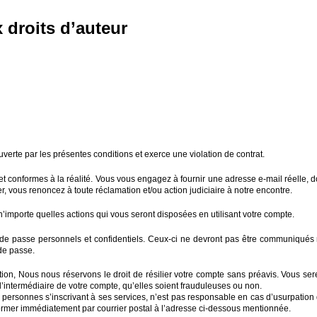
 droits d’auteur
verte par les présentes conditions et exerce une violation de contrat.
nformes à la réalité. Vous vous engagez à fournir une adresse e-mail réelle, don
vous renoncez à toute réclamation et/ou action judiciaire à notre encontre.
’importe quelles actions qui vous seront disposées en utilisant votre compte.
s) de passe personnels et confidentiels. Ceux-ci ne devront pas être communiqués 
 de passe.
tion, Nous nous réservons le droit de résilier votre compte sans préavis. Vous sere
r l’intermédiaire de votre compte, qu’elles soient frauduleuses ou non.
 personnes s’inscrivant à ses services, n’est pas responsable en cas d’usurpation
former immédiatement par courrier postal à l’adresse ci-dessous mentionnée.