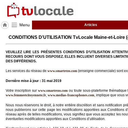
Menu
Articles
J'adhère
CONDITIONS D'UTILISATION TvLocale Maine-et-Loire (4
à
Hulcoq
VEUILLEZ LIRE LES PRÉSENTES CONDITIONS D’UTILISATION ATTEN
ACCUEIL
RECOURS DONT VOUS DISPOSEZ. ELLES INCLUENT DIVERSES LIMITATI
Maine-
DES DIFFÉRENDS.
et-
Loire
(49)
Les services du réseau de
www.smartrezo.com
(enseigne commerciale) sont exp
Dernière mise à jour : 31 mai 2019
TvLocale
France
Votre inscription sur
www.smartrezo.com
ou toute sous-plateforme thématique 
www.femmeetcitoyennete.fr
,
www.medias-francophones.com
, implique que vous vo
Accueil
Nous nous réservons le droit, à notre entière discrétion et sans notification pr
nous publierons sur cette page les modifications apportées aux Conditions d’ut
RUBRIQUES
réseau après de telles modifications, vous signifiez que vous acceptez les nouve
éventuelles modifications apportées aux Conditions d’utilisation.
Agenda