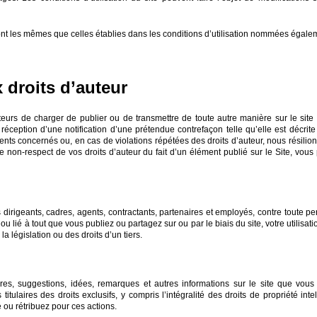
 sont les mêmes que celles établies dans les conditions d’utilisation nommées égalem
 droits d’auteur
sateurs de charger de publier ou de transmettre de toute autre manière sur le site
a réception d’une notification d’une prétendue contrefaçon telle qu’elle est décri
s concernés ou, en cas de violations répétées des droits d’auteur, nous résilions 
 non-respect de vos droits d’auteur du fait d’un élément publié sur le Site, vous
es dirigeants, cadres, agents, contractants, partenaires et employés, contre toute p
u lié à tout que vous publiez ou partagez sur ou par le biais du site, votre utilisat
a législation ou des droits d’un tiers.
s, suggestions, idées, remarques et autres informations sur le site que vous
ulaires des droits exclusifs, y compris l’intégralité des droits de propriété intelle
ou rétribuez pour ces actions.