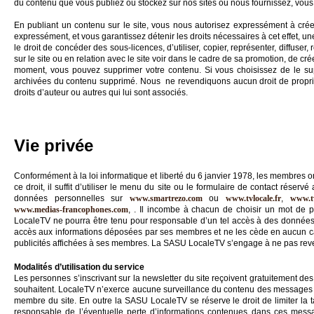
du contenu que vous publiez ou stockez sur nos sites ou nous fournissez, vous
En publiant un contenu sur le site, vous nous autorisez expressément à créer 
expressément, et vous garantissez détenir les droits nécessaires à cet effet, un
le droit de concéder des sous-licences, d’utiliser, copier, représenter, diffuser, 
sur le site ou en relation avec le site voir dans le cadre de sa promotion, de c
moment, vous pouvez supprimer votre contenu. Si vous choisissez de le su
archivées du contenu supprimé. Nous ne revendiquons aucun droit de propriété
droits d’auteur ou autres qui lui sont associés.
Vie privée
Conformément à la loi informatique et liberté du 6 janvier 1978, les membres o
ce droit, il suffit d’utiliser le menu du site ou le formulaire de contact rés
données personnelles sur
www.smartrezo.com
ou
www.tvlocale.fr
,
www.tv
www.medias-francophones.com
, . Il incombe à chacun de choisir un mot de p
LocaleTV ne pourra être tenu pour responsable d’un tel accès à des données
accès aux informations déposées par ses membres et ne les cède en aucun cas
publicités affichées à ses membres. La SASU LocaleTV s’engage à ne pas reve
Modalités d’utilisation du service
Les personnes s’inscrivant sur la newsletter du site reçoivent gratuitement des 
souhaitent. LocaleTV n’exerce aucune surveillance du contenu des messages 
membre du site. En outre la SASU LocaleTV se réserve le droit de limiter la 
responsable de l’éventuelle perte d’informations contenues dans ces messag