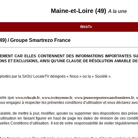
Maine-et-Loire (49)
A la une
WebTv
9) / Groupe Smartrezo France
TIVEMENT CAR ELLES CONTIENNENT DES INFORMATIONS IMPORTANTES SU
ONS ET EXCLUSIONS, AINSI QU’UNE CLAUSE DE RÉSOLUTION AMIABLE DE
loités par la SASU LocaleTV désignés « Nous » ou la « Société ».
telle que
www.tvlocale.fr
,
www.tvcitoyenne.fr
,
www.jeunesreporterssansfrontieres.fr
,
us engagez à respecter les présentes conditions d’utilisation et vous déclarez avoir
éalable, de mettre à jour, modifier, ajouter ou supprimer des dispositions des prése
ilisation en faisant figurer en haut de page les dates de révision de ces condition
lles Conditions d’utilisation. Il est de votre responsabilité de visiter régulièreme