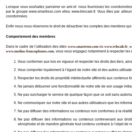
Lorsque vous souhaitez parrainer un ami et nous fournissez les coordonnées
par
le
groupe www.smartrezo.com et/ou www.tvlocale.fr. Vous êtes par ailleu
coordonnées.
Enfin nous nous réservons le droit de désactiver les comptes des membres qui 
Comportement des membres
Dans le cadre de l’utilisation des sites
www.smartrezo.com
ou
www.tvlocale.fr
,
w
www.medias-francophones.com
, vous vous engagez notamment à respecter les r
Vous conformer aux lois en vigueur et respecter les droits des tiers, ain
Vous comporter loyalement à l’égard de notre site et des autres utilisate
Respecter les droits de propriété intellectuelle afférents aux contenus fou
Ne jamais détourner une fonctionnalité de notre site de son usage initi
Ne pas surcharger le service de quelque façon que ce soit sans autorisat
Ne communiquer sur notre site et aux autres utilisateurs que les inform
Ne pas diffuser des informations ou contenus non conformes à la réalit
Ne pas diffuser des informations ou contenus contrevenant aux droits d
xénophobe et de manière générale tout contenu contraire à l’objet de n