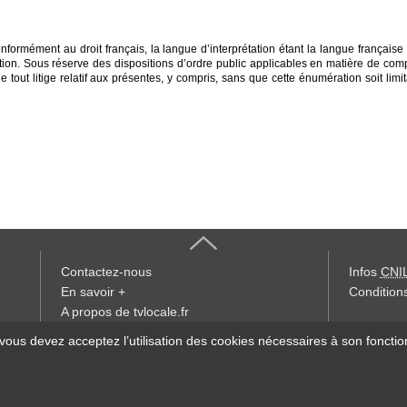
formément au droit français, la langue d’interprétation étant la langue française e
tion. Sous réserve des dispositions d’ordre public applicables en matière de compét
ut litige relatif aux présentes, y compris, sans que cette énumération soit limitativ
Contactez-nous
Infos
CNI
En savoir +
Conditions
A propos de tvlocale.fr
« accès éd
 vous devez acceptez l’utilisation des cookies nécessaires à son foncti
Devenir délégué
S'abonner à la Lettre d'information