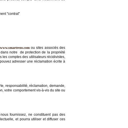
ent "contrat"
www.smartrezo.com
ou sites associés des
te dans notre de protection de la propriété
les comptes des utilisateurs récidivistes,
 pouvez adresser une réclamation écrite à
erte, responsabilité, réclamation, demande,
ion, votre comportement vis-à-vis du site ou
 nous fournissez, ne constituent pas des
ctuelle, et pourra utiliser et diffuser ces