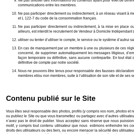
Ne pas diffuser des informations ou contenus ayant pour effet de diminue
communications entre les membres.
Ne pas participer directement ou indirectement, à un réseau visant à me
et L 122-7 du code de la consommation français.
Ne pas participer directement ou indirectement, à la mise en place 
ailleurs, est interdit le recrutement de Vendeur à Domicile Indépendant (
utiliser ou tenter d’utiliser le compte, le service ou le système d’autrui s
En cas de manquement par un membre à une ou plusieurs de ces règles, 
concerné, de supprimer automatiquement les messages litigieux, d’empê
façon temporaire ou définitive, sans aucune contrepartie. En tout ét
définitive de compte par notre société.
Nous ne pouvons être tenus pour responsable des fausses déclarations
membres et/ou non membres, suite à l’utilisation de son site et de ses s
Contenu publié sur le Site
Vous êtes seul responsable des photos, profils (y compris vos nom, photos et 
ou publiez le Site ou que vous transmettez ou partagez avec d’autres utilisateu
n’avez pas le droit de publier. Vous acceptez sans réserve que nous puissions,
motif, y compris tout contenu utilisateur que nous estimons enfreindre les co
droits des utilisateurs ou des tiers, ou encore menacer la sécurité des utilisate