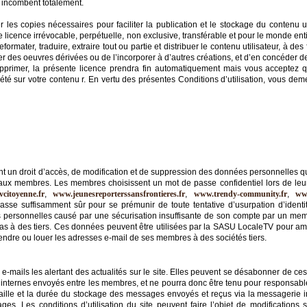
 incombent totalement.
les copies nécessaires pour faciliter la publication et le stockage du contenu u
e licence irrévocable, perpétuelle, non exclusive, transférable et pour le monde enti
reformater, traduire, extraire tout ou partie et distribuer le contenu utilisateur, à de
réer des oeuvres dérivées ou de l’incorporer à d’autres créations, et d’en concéder d
pprimer, la présente licence prendra fin automatiquement mais vous acceptez 
 sur votre contenu r. En vertu des présentes Conditions d’utilisation, vous deme
nt un droit d’accès, de modification et de suppression des données personnelles qu’
ervé aux membres. Les membres choisissent un mot de passe confidentiel lors de leur
citoyenne.fr
,
www.jeunesreporterssansfrontieres.fr
,
www.trendy-community.fr
,
ww
asse suffisamment sûr pour se prémunir de toute tentative d’usurpation d’identi
 personnelles causé par une sécurisation insuffisante de son compte par un me
 à des tiers. Ces données peuvent être utilisées par la SASU LocaleTV pour améli
ndre ou louer les adresses e-mail de ses membres à des sociétés tiers.
e-mails les alertant des actualités sur le site. Elles peuvent se désabonner de ces 
internes envoyés entre les membres, et ne pourra donc être tenu pour responsa
taille et la durée du stockage des messages envoyés et reçus via la messagerie in
es. Les conditions d’utilisation du site peuvent faire l’objet de modification