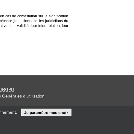
n cas de contestation sur la signification
ence juridictionnelle, les juridictions du
e, leur validité, leur interprétation, leur
L/RGPD
 Générales d'Utilisation
iteur »
onnement.
Je paramètre mes choix