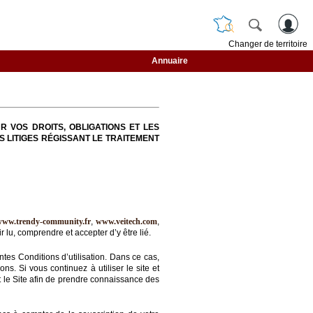
Changer de territoire
Annuaire
R VOS DROITS, OBLIGATIONS ET LES
S LITIGES RÉGISSANT LE TRAITEMENT
www.trendy-community.fr
,
www.veitech.com
,
 lu, comprendre et accepter d’y être lié.
ntes Conditions d’utilisation. Dans ce cas,
s. Si vous continuez à utiliser le site et
nt le Site afin de prendre connaissance des