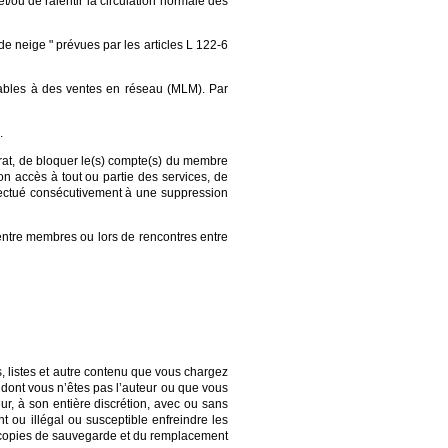
t/ou de ralentir la circulation normale des
e neige " prévues par les articles L 122-6
lables à des ventes en réseau (MLM). Par
.
rat, de bloquer le(s) compte(s) du membre
n accès à tout ou partie des services, de
ffectué consécutivement à une suppression
entre membres ou lors de rencontres entre
, listes et autre contenu que vous chargez
u dont vous n’êtes pas l’auteur ou que vous
ur, à son entière discrétion, avec ou sans
t ou illégal ou susceptible enfreindre les
n de copies de sauvegarde et du remplacement