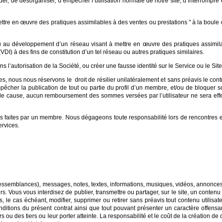
r, de désorganiser, d’empêcher l’utilisation normale de notre site, d’interrompre e
ttre en œuvre des pratiques assimilables à des ventes ou prestations " à la boule d
ou au développement d’un réseau visant à mettre en œuvre des pratiques assimi
VDI) à des fins de constitution d’un tel réseau ou autres pratiques similaires.
ans l’autorisation de la Société, ou créer une fausse identité sur le Service ou le Site
nous nous réservons le droit de résilier unilatéralement et sans préavis le cont
cher la publication de tout ou partie du profil d’un membre, et/ou de bloquer so
at de cause, aucun remboursement des sommes versées par l’utilisateur ne sera e
 faites par un membre. Nous dégageons toute responsabilité lors de rencontres 
ervices.
ressemblances), messages, notes, textes, informations, musiques, vidéos, annonces
rs. Vous vous interdisez de publier, transmettre ou partager, sur le site, un conten
 le cas échéant, modifier, supprimer ou retirer sans préavis tout contenu utilisate
nditions du présent contrat ainsi que tout pouvant présenter un caractère offensan
urs ou des tiers ou leur porter atteinte. La responsabilité et le coût de la créatio