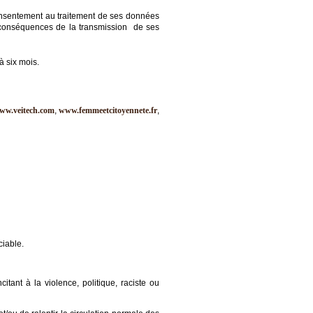
onsentement au traitement de ses données
s conséquences de la transmission de ses
à six mois.
ww.veitech.com
,
www.femmeetcitoyennete.fr
,
ciable.
itant à la violence, politique, raciste ou