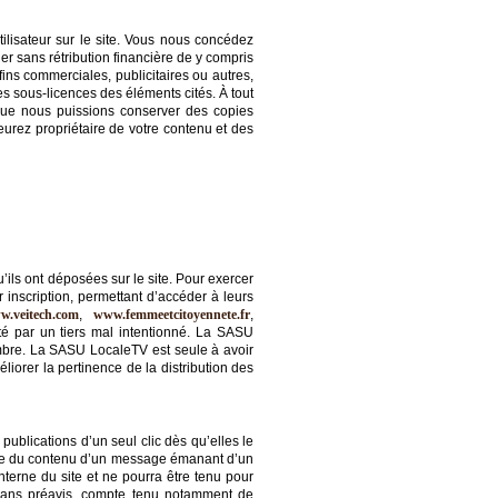
tilisateur sur le site. Vous nous concédez
er sans rétribution financière de y compris
s fins commerciales, publicitaires ou autres,
es sous-licences des éléments cités. À tout
que nous puissions conserver des copies
urez propriétaire de votre contenu et des
ils ont déposées sur le site. Pour exercer
 inscription, permettant d’accéder à leurs
w.veitech.com
,
www.femmeetcitoyennete.fr
,
té par un tiers mal intentionné. La SASU
mbre. La SASU LocaleTV est seule à avoir
orer la pertinence de la distribution des
publications d’un seul clic dès qu’elles le
ble du contenu d’un message émanant d’un
terne du site et ne pourra être tenu pour
s sans préavis, compte tenu notamment de