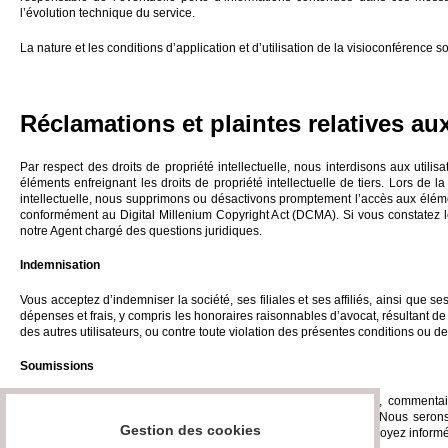
l’évolution technique du service.
La nature et les conditions d’application et d’utilisation de la visioconférence
Réclamations et plaintes relatives aux
Par respect des droits de propriété intellectuelle, nous interdisons aux utili
éléments enfreignant les droits de propriété intellectuelle de tiers. Lors de l
intellectuelle, nous supprimons ou désactivons promptement l’accès aux élément
conformément au Digital Millenium Copyright Act (DCMA). Si vous constatez le
notre Agent chargé des questions juridiques.
Indemnisation
Vous acceptez d’indemniser la société, ses filiales et ses affiliés, ainsi que s
dépenses et frais, y compris les honoraires raisonnables d’avocat, résultant de o
des autres utilisateurs, ou contre toute violation des présentes conditions ou de l
Soumissions
Vous reconnaissez et acceptez sans réserve que les questions, commentaire
informations confidentielles et nous soient cédés intégralement. Nous serons tit
Gestion des cookies
soumissions à toutes fins commerciales ou autres sans que vous soyez informé 