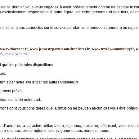
 de ce dernier, vous vous engagez à avoir préalablement obtenu de cet ami le c
rs exclusivement responsable à notre égard de cette personne et des tiers, de
ne se sont pas connectés sur le service pendant une période supérieure ou égale 
ww.tvcitoyenne.fr
,
www.jeunesreporterssansfrontieres.fr
,
www.trendy-community.fr
,
w
ègles suivantes :
si que les présentes dispositions.
urs.
rnis par notre site et par les autres utilisateurs.
alement prévu.
ion écrite de notre part.
ations dont vous considérez que la diffusion ne peut en aucun cas vous être préjudi
é
’autrui ou à caractère diffamatoire, injurieux, obscène, offensant, violent ou inc
otre site, aux lois et règlements en vigueur ou aux bonnes mœurs.